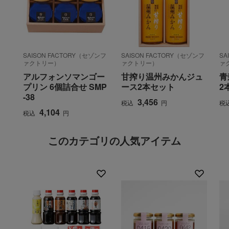
SAISON FACTORY（セゾンフ
SAISON FACTORY（セゾンフ
SA
ァクトリー）
ァクトリー）
ァ
アルフォンソマンゴー
甘搾り温州みかんジュ
青
プリン 6個詰合せ SMP
ース2本セット
2
-38
3,456
税込
円
税
4,104
税込
円
このカテゴリの人気アイテム