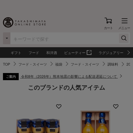
カート
メニュー
ギフト
フード
和洋酒
ビューティー
ラグジュアリー
TOP
フード・スイーツ
福袋
フード・スイーツ
調味料
20
令和8年（2026年）熊本地震の影響による配送遅延について
ご案内
このブランドの人気アイテム