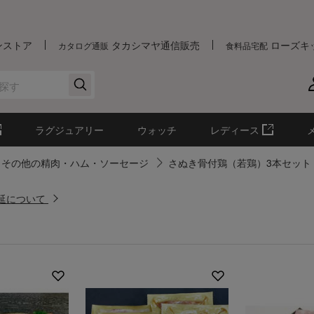
ンストア
タカシマヤ通信販売
ローズキ
カタログ通販
食料品宅配
ラグジュアリー
ウォッチ
レディース
その他の精肉・ハム・ソーセージ
さぬき骨付鶏（若鶏）3本セット
遅延について