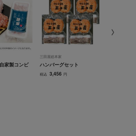
三田屋総本家
桑水流畜産
自家製コンビ
ハンバーグセット
黒豚みそ漬
入）
3,456
税込
円
4,644
税込