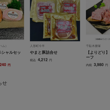
ーハム）
人形町今半
千駄木腰塚
ペシャルセッ
やまと豚詰合せ
【よりどり】
ーフ
4,212
税込
円
,240
3,980
円
内税
円
らせ