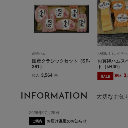
高崎ハム
KAISER（カイザ
国産クラシックセット（SP-
お買得ハムス
361）
ト（kH30）
3,564
3
税込
円
税込
SALE
INFORMATION
大切なお知
2026年07月29日
お届け遅延のお知らせ
ご案内