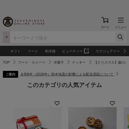
カート
メニュー
ギフト
フード
和洋酒
ビューティー
ラグジュアリー
TOP
フード・スイーツ
洋菓子
クッキー
【クリスマス】森のク
令和8年（2026年）熊本地震の影響による配送遅延について
ご案内
このカテゴリの人気アイテム