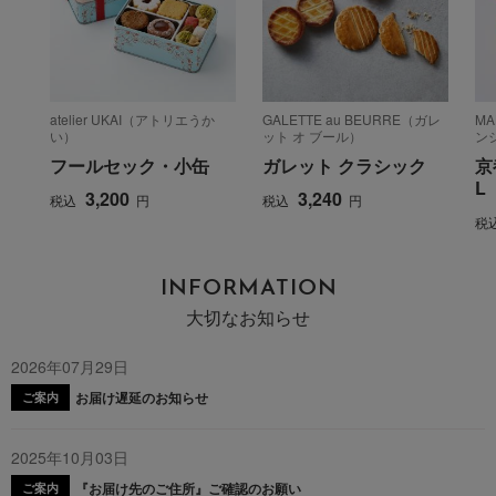
atelier UKAI（アトリエうか
GALETTE au BEURRE（ガレ
M
い）
ット オ ブール）
ン
フールセック・小缶
ガレット クラシック
京
L
3,200
3,240
税込
円
税込
円
税
INFORMATION
大切なお知らせ
2026年07月29日
お届け遅延のお知らせ
ご案内
2025年10月03日
『お届け先のご住所』ご確認のお願い
ご案内