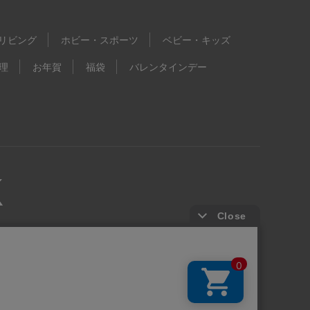
リビング
ホビー・スポーツ
ベビー・キッズ
理
お年賀
福袋
バレンタインデー
kie等の第三者提供について
ウェブアクセシビリティ方針