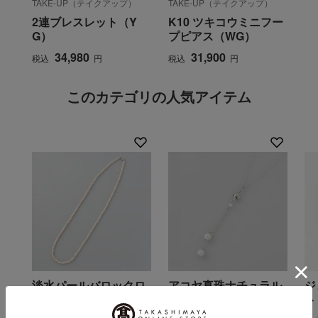
TAKE-UP（テイクアップ）
TAKE-UP（テイクアップ）
2連ブレスレット（Y
K10 ツキコウミニフー
G）
プピアス（WG）
34,980
31,900
税込
円
税込
円
このカテゴリの人気アイテム
淡水パールバロックロ
アコヤ真珠ナチュラル
ジ
ングネックレス
カラーデザインペンダ
ト
ント