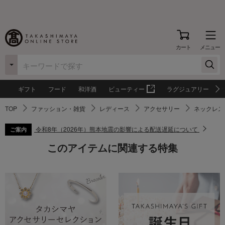
カート
メニュー
ギフト
フード
和洋酒
ビューティー
ラグジュアリー
TOP
ファッション・雑貨
レディース
アクセサリー
ネックレス
令和8年（2026年）熊本地震の影響による配送遅延について
ご案内
このアイテムに関連する特集