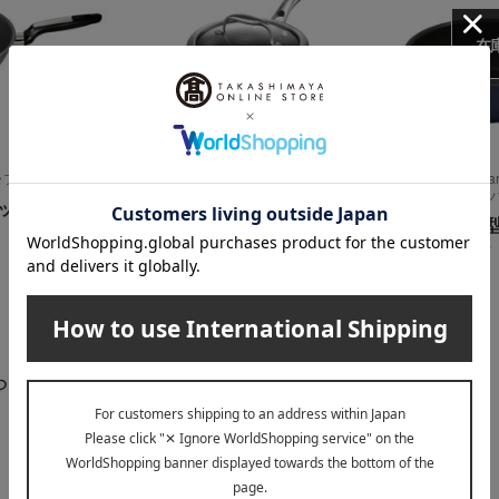
在
クラフト）
HexClad（ヘックスクラッド）
share with Kuri
ウィズ クリハラ 
ックパン26c
ハイブリッドフライパン 蓋
直火専用 深
付き 20→30cm
cm ネイビー
19,800
税込
円
5,500
税込
円
27,800
～
円
らせ