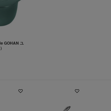
）
e GOHAN ユ
L）