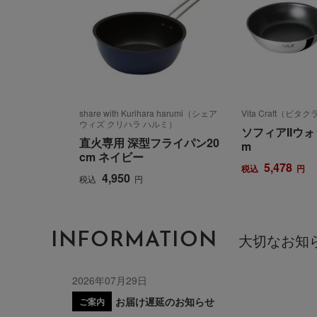
share with Kurihara harumi（シェア
Vita Craft（ビタ
ウィズ クリハラ ハルミ）
ソフィアIIウォ
直火専用 深型フライパン20
m
cm ネイビー
5,478
税込
円
4,950
税込
円
INFORMATION
大切なお知
2026年07月29日
お届け遅延のお知らせ
ご案内