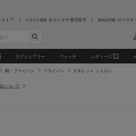
ンストア
タカシマヤ通信販売
ローズキ
カタログ通販
食料品宅配
ラグジュアリー
ウォッチ
レディース
鍋・フライパン
フライパン
スキレット シトロン
遅延について