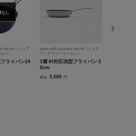
庫なし
hara harumi（シェア
share with Kurihara harumi（シェア
HexClad（
ハルミ）
ウィズ クリハラ ハルミ）
ハイブリッ
型フライパン24
3層 IH対応浅型フライパン 2
13,799
税込
0cm
5,500
税込
円