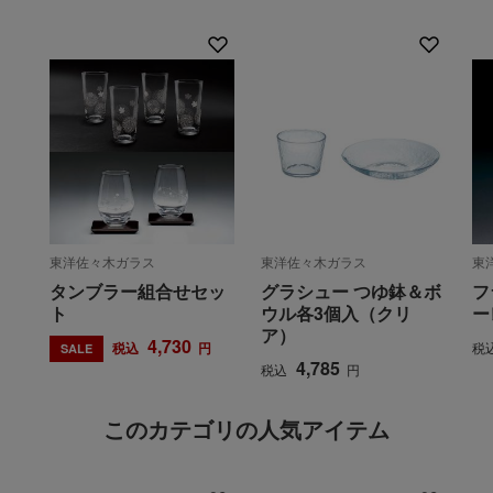
東洋佐々木ガラス
東洋佐々木ガラス
東
タンブラー組合せセッ
グラシュー つゆ鉢＆ボ
フ
ト
ウル各3個入（クリ
ー
ア）
4,730
税込
円
税
SALE
4,785
税込
円
このカテゴリの人気アイテム