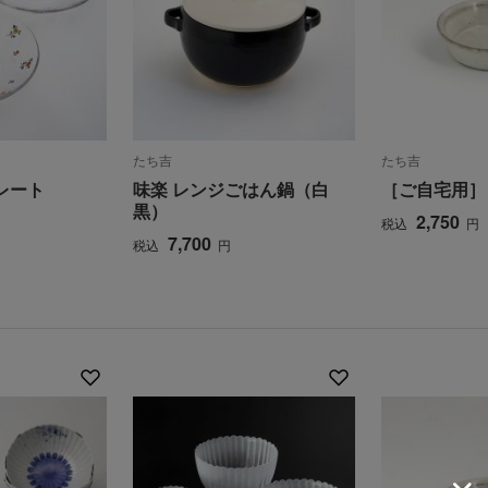
たち吉
たち吉
プレート
味楽 レンジごはん鍋（白
［ご自宅用］
黒）
2,750
税込
円
7,700
税込
円