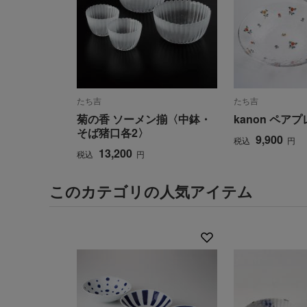
たち吉
たち吉
菊の香 ソーメン揃〈中鉢・
kanon ペア
そば猪口各2〉
9,900
税込
円
13,200
税込
円
このカテゴリの人気アイテム