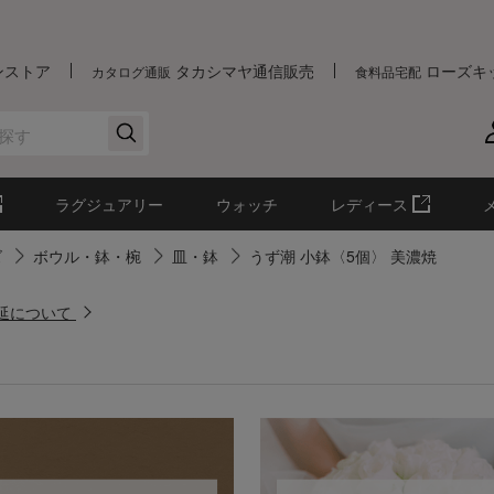
ンストア
タカシマヤ通信販売
ローズキ
カタログ通販
食料品宅配
ラグジュアリー
ウォッチ
レディース
ズ
ボウル・鉢・椀
皿・鉢
うず潮 小鉢〈5個〉 美濃焼
遅延について