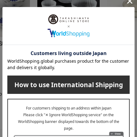
花絵 菊割小
たち吉
たち吉
菊の香 ソーメン揃〈中鉢・
［ご自宅用］
そば猪口各2〉
2,750
税込
円
13,200
税込
円
らせ