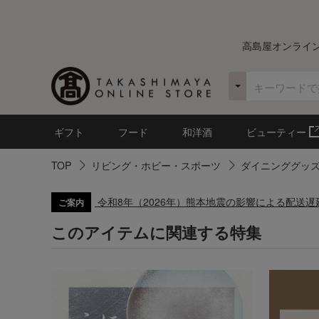
高島屋オンライ
ギフト
フード
和洋酒
ビューティー
TOP
リビング・ホビー・スポーツ
ダイニンググッ
令和8年（2026年）熊本地震の影響による配送
ご案内
このアイテムに関連する特集