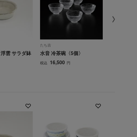
たち吉
たち吉
 浮雲 サラダ鉢
水音 冷茶碗〈5個〉
欅 くりぬき
個〉 越前塗
16,500
税込
円
6,600
税込