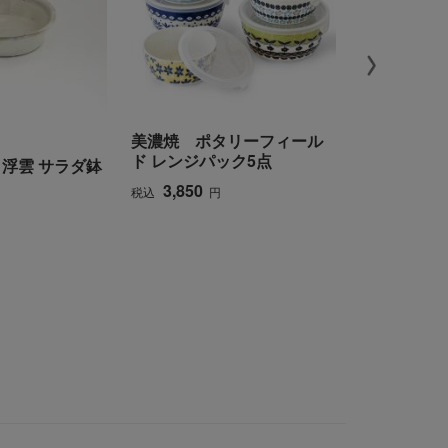
美濃焼 ポタリーフィール
GINORI 173
ド レンジパック5点
 浮雲 サラダ鉢
〈ジノリ17
ノリホワイ
3,850
税込
円
シュラウン
5,500
税込