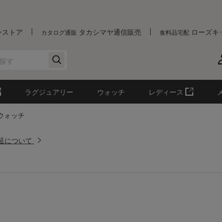
ンストア
タカシマヤ通信販売
ローズキ
カタログ通販
食料品宅配
ラグジュアリー
ウォッチ
レディース
n ウォッチ
遅延について