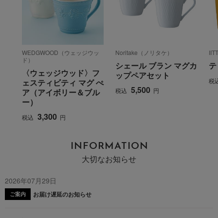
WEDGWOOD（ウェッジウッ
Noritake（ノリタケ）
II
ド）
シェール ブラン マグカ
テ
〈ウェッジウッド〉フ
ップペアセット
税
ェスティビティ マグ ぺ
5,500
税込
円
ア（アイボリー＆ブル
ー）
3,300
税込
円
INFORMATION
大切なお知らせ
2026年07月29日
お届け遅延のお知らせ
ご案内