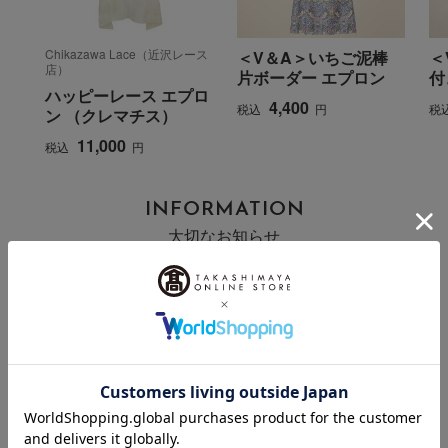
Chikazawa Lace（近沢レース
＜V＆A＞いちご泥棒
＜
店）
片ボーダー エプロン
付
ハッピーレース エプロ
4,400
税込
円
税
ン （クレマチス）
11,000
税込
円
INFORMATION
大切なお知らせ
2026年07月29日
お届け遅延のお知らせ
ご案内
2025年10月03日
『お届け先のご住所』ご確認のお願い
ご案内