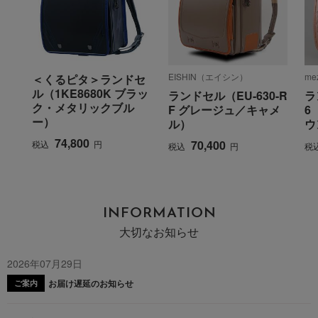
EISHIN（エイシン）
me
＜くるピタ＞ランドセ
ル（1KE8680K ブラッ
ランドセル（EU-630-R
ラ
ク・メタリックブル
F グレージュ／キャメ
6
ー）
ル）
ウ
74,800
70,400
税込
円
税込
円
税
INFORMATION
大切なお知らせ
2026年07月29日
お届け遅延のお知らせ
ご案内