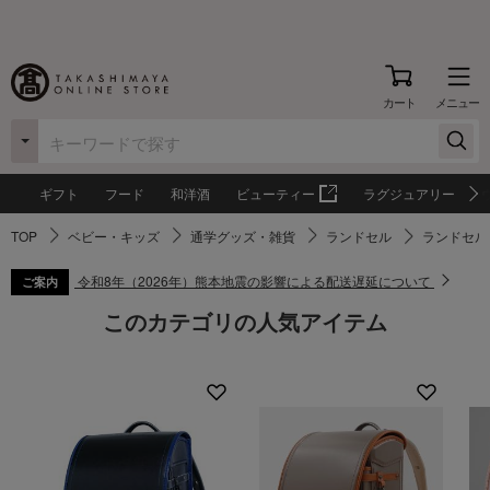
カート
メニュー
ギフト
フード
和洋酒
ビューティー
ラグジュアリー
TOP
ベビー・キッズ
通学グッズ・雑貨
ランドセル
ランドセル（
令和8年（2026年）熊本地震の影響による配送遅延について
ご案内
このカテゴリの人気アイテム