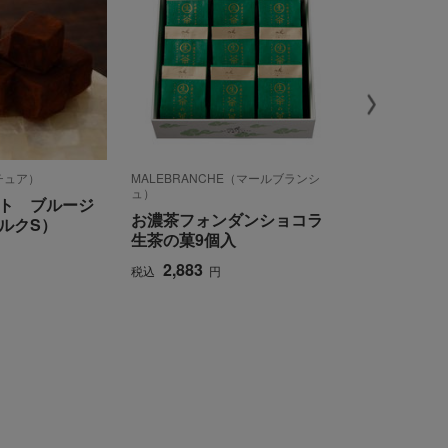
クチュア）
MALEBRANCHE（マールブランシ
Ek Chuah（
ュ）
ト ブルージ
大阪 FUROS
お濃茶フォンダンショコラ
ルクS）
1,350
税込
生茶の菓9個入
2,883
税込
円