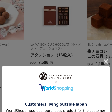
ロワール）
LA MAISON DU CHOCOLAT（ラ・メ
Ek Chuah（エ
ゾン・デュ・ショコラ）
生チョコレー
アタンション（16粒入）
ュの石畳（ミ
7,506
税込
円
2,160
税込
円
らせ