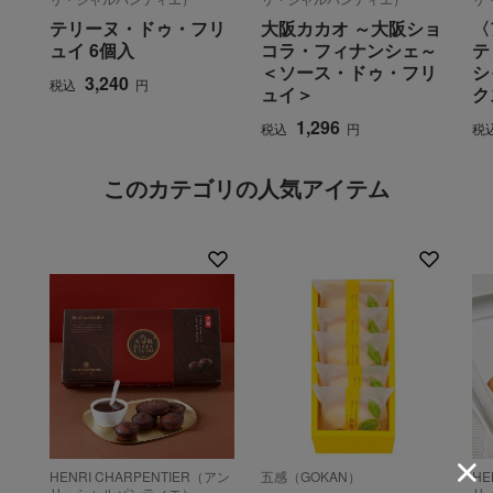
テリーヌ・ドゥ・フリ
大阪カカオ ～大阪ショ
〈
ュイ 6個入
コラ・フィナンシェ～
テ
＜ソース・ドゥ・フリ
シ
3,240
税込
円
ュイ＞
ク
1,296
税込
円
税
このカテゴリの人気アイテム
HENRI CHARPENTIER（アン
五感（GOKAN）
HE
リ・シャルパンティエ）
リ