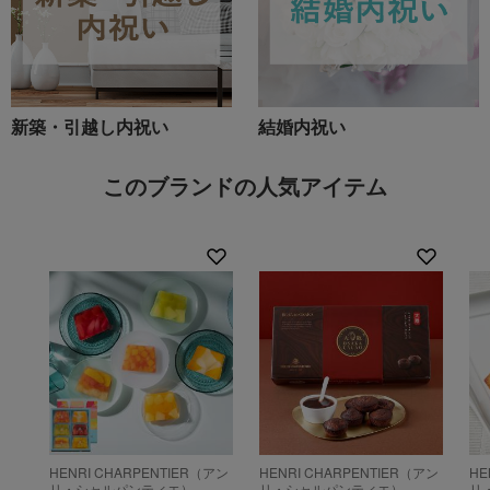
新築・引越し内祝い
結婚内祝い
このブランドの人気アイテム
HENRI CHARPENTIER（アン
HENRI CHARPENTIER（アン
HE
リ・シャルパンティエ）
リ・シャルパンティエ）
リ