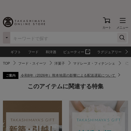
カート
メニュー
ギフト
フード
和洋酒
ビューティー
ラグジュアリー
TOP
フード・スイーツ
洋菓子
マドレーヌ・フィナンシェ
〈ア
令和8年（2026年）熊本地震の影響による配送遅延について
ご案内
このアイテムに関連する特集