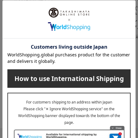
檸檬燦5個入
大阪カカオ ～大阪ショ
〈
1,458
税込
円
コラ・フィナンシェ～
テ
＜ソース・ドゥ・フリ
シ
ュイ＞
ク
1,296
税込
円
税
INFORMATION
大切なお知らせ
2026年07月29日
お届け遅延のお知らせ
ご案内
2025年10月03日
『お届け先のご住所』ご確認のお願い
ご案内