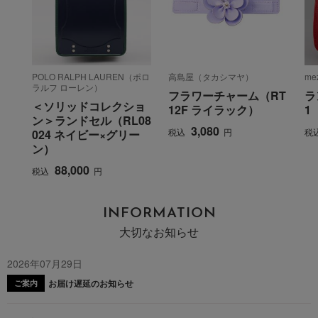
POLO RALPH LAUREN（ポロ
高島屋（タカシマヤ）
me
ラルフ ローレン）
フラワーチャーム（RT
ラ
＜ソリッドコレクショ
12F ライラック）
1
ン＞ランドセル（RL08
3,080
税込
円
税
024 ネイビー×グリー
ン）
88,000
税込
円
INFORMATION
大切なお知らせ
2026年07月29日
お届け遅延のお知らせ
ご案内