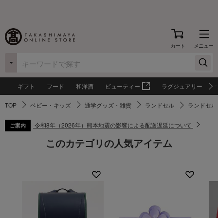
カート
メニュー
ギフト
フード
和洋酒
ビューティー
ラグジュアリー
TOP
ベビー・キッズ
通学グッズ・雑貨
ランドセル
ランドセル
令和8年（2026年）熊本地震の影響による配送遅延について
ご案内
このカテゴリの人気アイテム