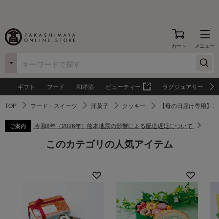
カート
メニュー
ギフト
フード
和洋酒
ビューティー
ラグジュアリー
TOP
フード・スイーツ
洋菓子
クッキー
【母の日届け専用】コ
令和8年（2026年）熊本地震の影響による配送遅延について
ご案内
このカテゴリの人気アイテム