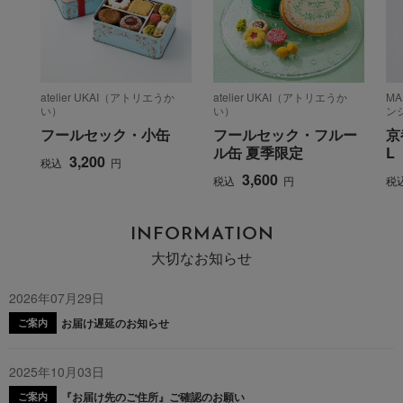
atelier UKAI（アトリエうか
atelier UKAI（アトリエうか
M
い）
い）
ン
フールセック・小缶
フールセック・フルー
京
ル缶 夏季限定
L
3,200
税込
円
3,600
税込
円
税
INFORMATION
大切なお知らせ
2026年07月29日
お届け遅延のお知らせ
ご案内
2025年10月03日
『お届け先のご住所』ご確認のお願い
ご案内