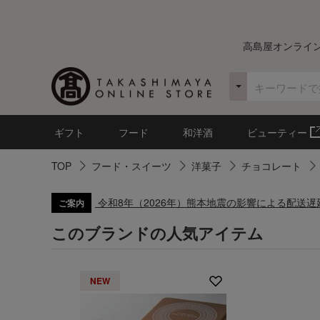
高島屋オンライ
ギフト
フード
和洋酒
ビューティー
TOP
フード・スイーツ
洋菓子
チョコレート
令和8年（2026年）熊本地震の影響による配送
ご案内
このブランドの人気アイテム
NEW