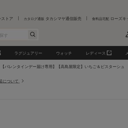
ンストア
タカシマヤ通信販売
ローズキ
カタログ通販
食料品宅配
ラグジュアリー
ウォッチ
レディース
【バレンタインデー届け専用】【高島屋限定】いちご＆ピスターシュ
遅延について