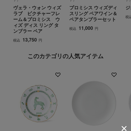
ヴェラ・ウォン ウィズ
プロミシス ウィズディ
ジ
ラブ ピクチャーフレ
スリング ペアワイン＆
税
ーム＆プロミシス ウ
ペアタンブラーセット
ィズ ディス リング タ
11,000
税込
円
ンブラー ペア
13,750
税込
円
このカテゴリの人気アイテム