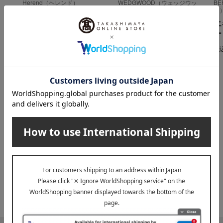
Herend（ヘレンド）
WEDGWOOD（ウェッジウッ
B
ド）
ド
イヤーズプレート・う
ジオ プレート 24cm
エ
ま
ー
4,620
税込
円
16,500
税込
円
税
INFORMATION
大切なお知らせ
2026年07月29日
お届け遅延のお知らせ
ご案内
2025年10月03日
『お届け先のご住所』ご確認のお願い
ご案内