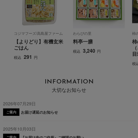
コジマフーズ/高島屋ファーム
わらびの里
柿
【よりどり】有機玄米
料亭一膳
柿
ごはん
（
3,240
税込
円
目
291
税込
円
税
INFORMATION
大切なお知らせ
2026年07月29日
お届け遅延のお知らせ
ご案内
2025年10月03日
『お届け先のご住所』ご確認のお願い
ご案内