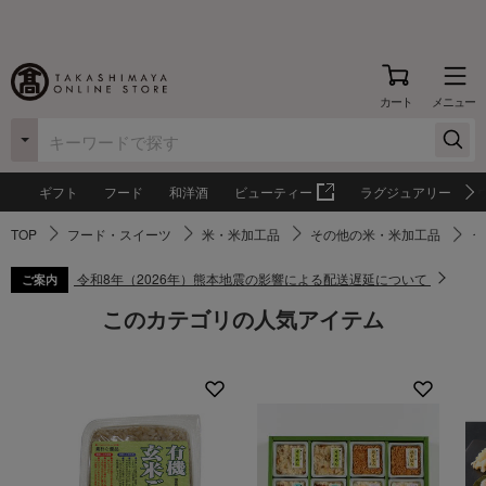
カート
メニュー
ギフト
フード
和洋酒
ビューティー
ラグジュアリー
TOP
フード・スイーツ
米・米加工品
その他の米・米加工品
う
令和8年（2026年）熊本地震の影響による配送遅延について
ご案内
このカテゴリの人気アイテム