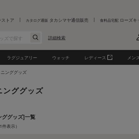
ンストア
タカシマヤ通信販売
ローズキ
カタログ通販
食料品宅配
詳細検索
ラグジュアリー
ウォッチ
レディース
メン
イニンググッズ
ニンググッズ
ンググッズ]一覧
-1件表示）