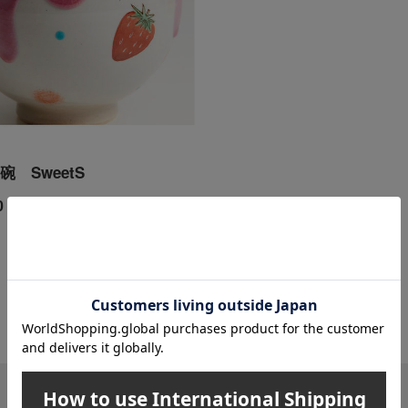
 SweetS
0
円
1
1件 (1/1ページ）