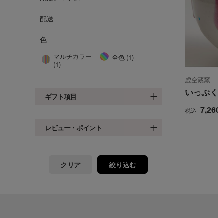
配送
色
マルチカラー
全色 (1)
(1)
虚空蔵窯
いっぷく碗
ギフト項目
7,26
税込
レビュー・ポイント
クリア
絞り込む