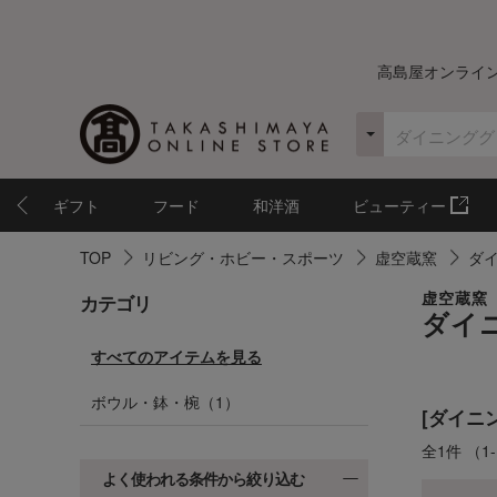
高島屋オンライ
ギフト
フード
和洋酒
ビューティー
TOP
リビング・ホビー・スポーツ
虚空蔵窯
ダ
カテゴリ
虚空蔵窯
ダイ
すべてのアイテムを見る
ボウル・鉢・椀（1）
[ダイニ
全1件
（1
よく使われる条件から絞り込む