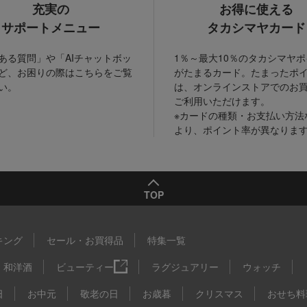
充実の
お得に使える
サポートメニュー
タカシマヤカード
ある質問」や「AIチャットボッ
1％～最大10％のタカシマヤ
ど、お困りの際はこちらをご覧
がたまるカード。たまったポ
い。
は、オンラインストアでのお
ご利用いただけます。
※カードの種類・お支払い方法
より、ポイント率が異なりま
TOP
キング
セール・お買得品
特集一覧
和洋酒
ビューティー
ラグジュアリー
ウォッチ
日
お中元
敬老の日
お歳暮
クリスマス
おせち料