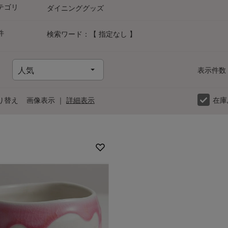
テゴリ
ダイニンググッズ
件
検索ワード：【 指定なし 】
表示件数
り替え
画像表示
｜
詳細表示
在庫