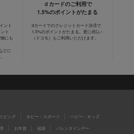
ｄカードのご利用で
1.5%のポイントがたまる
ポイント
dカードでのクレジットカード決済で
イント
1.5%のポイントがたまる。更にd払い
買物にも
（ドコモ）もご利用いただけます。
などに
す。
リビング
ホビー・スポーツ
ベビー・キッズ
理
お年賀
福袋
バレンタインデー