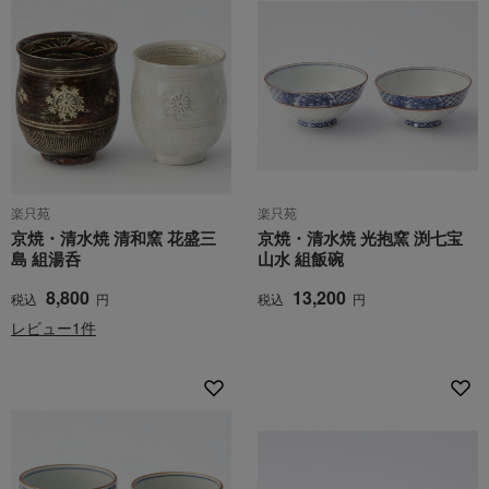
楽只苑
楽只苑
京焼・清水焼 清和窯 花盛三
京焼・清水焼 光抱窯 渕七宝
島 組湯呑
山水 組飯碗
8,800
13,200
税込
円
税込
円
レビュー1件