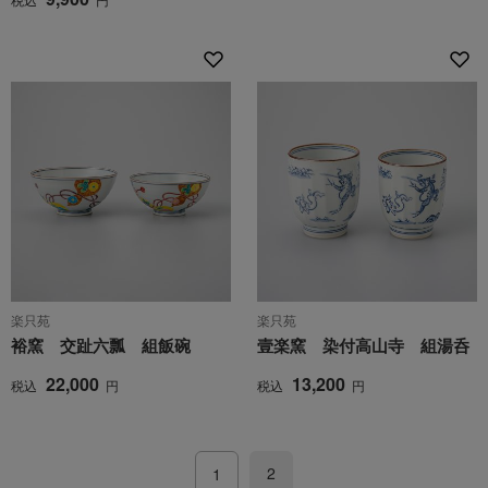
楽只苑
楽只苑
裕窯 交趾六瓢 組飯碗
壹楽窯 染付高山寺 組湯呑
22,000
13,200
税込
円
税込
円
2
1