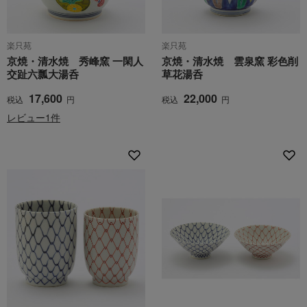
楽只苑
楽只苑
京焼・清水焼 秀峰窯 一閑人
京焼・清水焼 雲泉窯 彩色削
交趾六瓢大湯呑
草花湯呑
17,600
22,000
税込
円
税込
円
レビュー1件