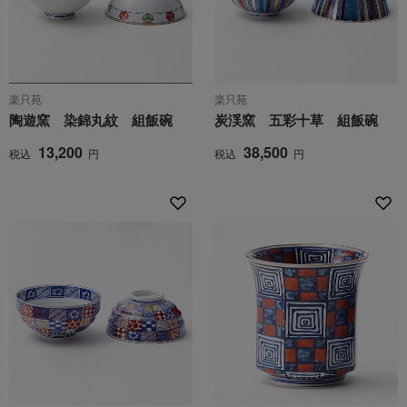
楽只苑
楽只苑
陶遊窯 染錦丸紋 組飯碗
炭渓窯 五彩十草 組飯碗
13,200
38,500
税込
円
税込
円