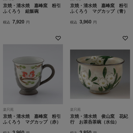
京焼・清水焼 嘉峰窯 粉引
京焼・清水焼 嘉峰窯 粉引
ふくろう 組飯碗
ふくろう マグカップ（青）
7,920
3,960
税込
円
税込
円
楽只苑
楽只苑
京焼・清水焼 嘉峰窯 粉引
京焼・清水焼 俊山窯 花紀
ふくろう マグカップ（赤）
行 お茶呑茶碗（水仙）
3,960
3,850
税込
円
税込
円