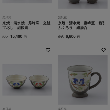
楽只苑
楽只苑
京焼・清水焼 秀峰窯 交趾
京焼・清水焼 嘉峰窯 粉引
宝尽し 組飯碗
ふくろう 組湯呑
15,400
6,600
税込
円
税込
円
楽只苑
楽只苑