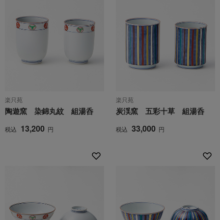
楽只苑
楽只苑
陶遊窯 染錦丸紋 組湯呑
炭渓窯 五彩十草 組湯呑
13,200
33,000
税込
円
税込
円