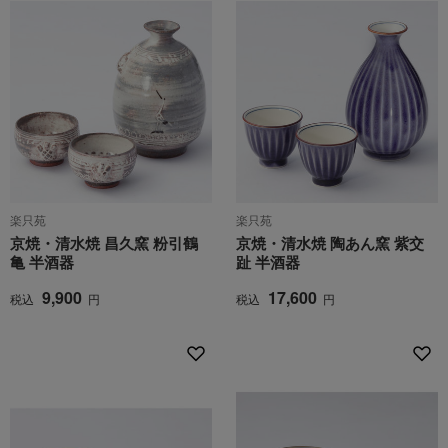
楽只苑
楽只苑
京焼・清水焼 昌久窯 粉引鶴
京焼・清水焼 陶あん窯 紫交
亀 半酒器
趾 半酒器
9,900
17,600
税込
円
税込
円