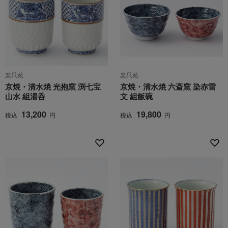
楽只苑
楽只苑
京焼・清水焼 光抱窯 渕七宝
京焼・清水焼 六斎窯 染赤雷
山水 組湯呑
文 組飯碗
13,200
19,800
税込
円
税込
円