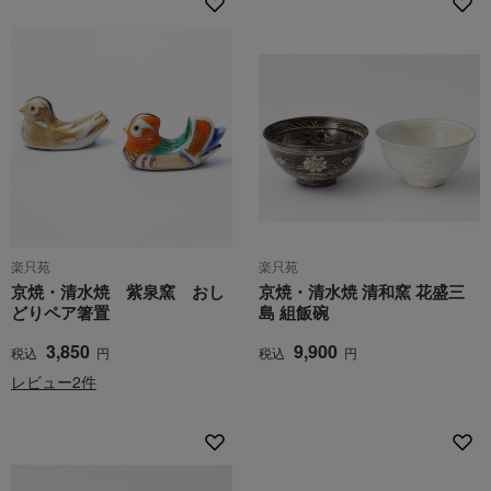
楽只苑
楽只苑
京焼・清水焼 紫泉窯 おし
京焼・清水焼 清和窯 花盛三
どりペア箸置
島 組飯碗
3,850
9,900
税込
円
税込
円
レビュー2件