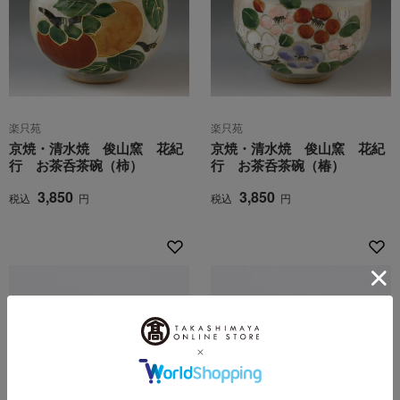
楽只苑
楽只苑
京焼・清水焼 俊山窯 花紀
京焼・清水焼 俊山窯 花紀
行 お茶呑茶碗（柿）
行 お茶呑茶碗（椿）
3,850
3,850
税込
円
税込
円