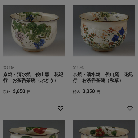
楽只苑
楽只苑
京焼・清水焼 俊山窯 花紀
京焼・清水焼 俊山窯 花紀
行 お茶呑茶碗（ぶどう）
行 お茶呑茶碗（秋草）
3,850
3,850
税込
円
税込
円