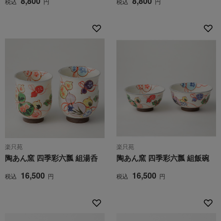
8,800
8,800
税込
円
税込
円
楽只苑
楽只苑
陶あん窯 四季彩六瓢 組湯呑
陶あん窯 四季彩六瓢 組飯碗
16,500
16,500
税込
円
税込
円