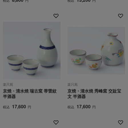
税込
円
税込
円
楽只苑
楽只苑
京焼・清水焼 瑞古窯 帯雷紋
京焼・清水焼 秀峰窯 交趾宝
半酒器
文 半酒器
17,600
17,600
税込
円
税込
円