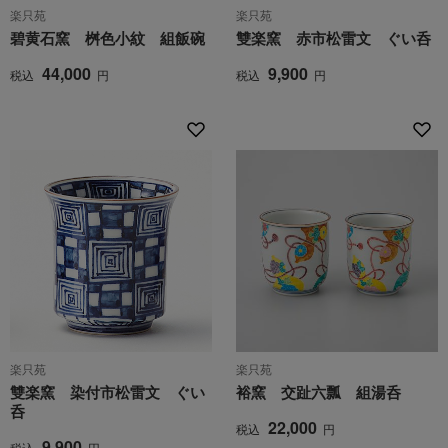
楽只苑
楽只苑
碧黄石窯 桝色小紋 組飯碗
雙楽窯 赤市松雷文 ぐい呑
44,000
9,900
税込
円
税込
円
楽只苑
楽只苑
雙楽窯 染付市松雷文 ぐい
裕窯 交趾六瓢 組湯呑
呑
22,000
税込
円
9,900
税込
円