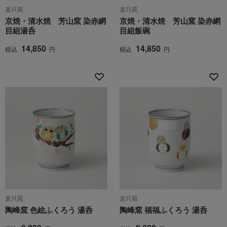
楽只苑
楽只苑
京焼・清水焼 芳山窯 染赤網
京焼・清水焼 芳山窯 染赤網
目組湯呑
目組飯碗
14,850
14,850
税込
円
税込
円
楽只苑
楽只苑
陶峰窯 色絵ふくろう 湯呑
陶峰窯 福福ふくろう 湯呑