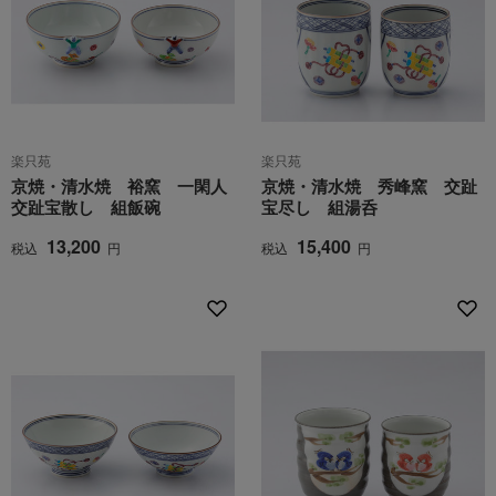
楽只苑
楽只苑
京焼・清水焼 裕窯 一閑人
京焼・清水焼 秀峰窯 交趾
交趾宝散し 組飯碗
宝尽し 組湯呑
13,200
15,400
税込
円
税込
円