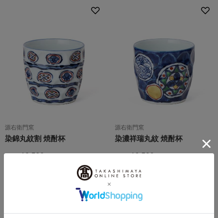
源右衛門窯
源右衛門窯
染錦丸紋割 焼酎杯
染濃祥瑞丸紋 焼酎杯
16,500
16,500
税込
円
税込
円
1
4件 (1/1ページ）