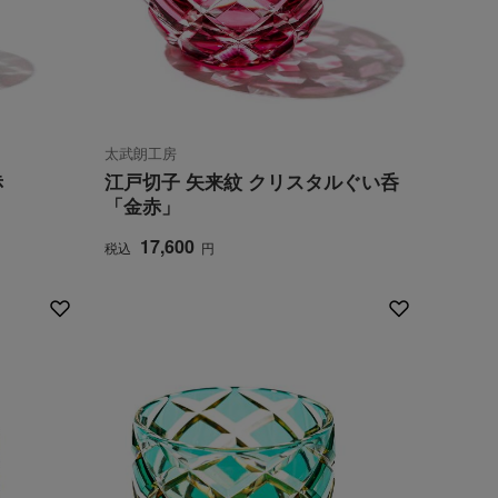
太武朗工房
赤
江戸切子 矢来紋 クリスタルぐい呑
「金赤」
17,600
税込
円