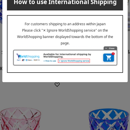
太武朗工房
 矢来紋 クリスタルぐい呑
江戸切子 矢来紋 クリスタ
「琥珀ルリ」
00
17,600
円
税込
円