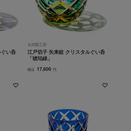
太武朗工房
ルぐい呑
江戸切子 矢来紋 クリスタルぐい呑
「琥珀緑」
17,600
税込
円