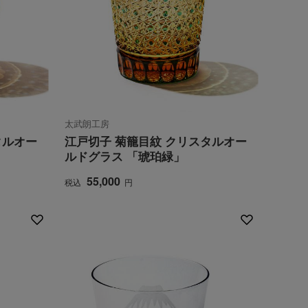
太武朗工房
タルオー
江戸切子 菊籠目紋 クリスタルオー
ルドグラス 「琥珀緑」
55,000
税込
円