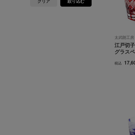
クリア
絞り込む
太武朗工房
江戸切子
グラスペ
17,6
税込