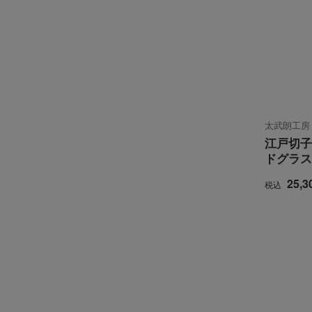
太武朗工房
江戸切子
ドグラス
25,3
税込