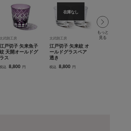
在庫なし
もっと
見る
太武朗工房
太武朗工房
江戸切子 矢来魚子
江戸切子 矢来紋 オ
紋 天開オールドグ
ールドグラスペア
ラス
透き
8,800
8,800
税込
円
税込
円