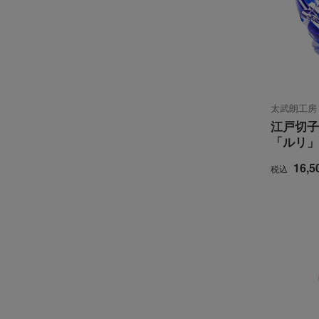
太武朗工房
江戸切子
「ルリ」
16,5
税込