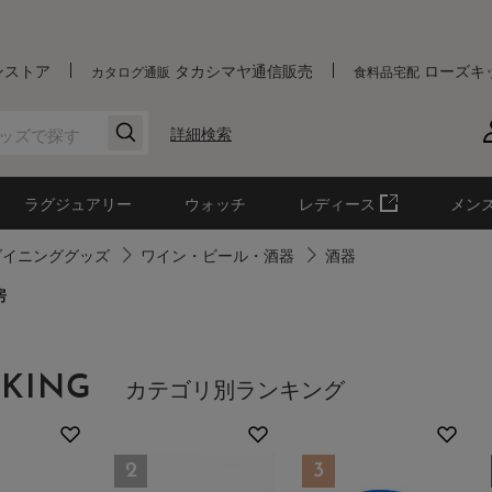
ンストア
タカシマヤ通信販売
ローズキ
カタログ通販
食料品宅配
詳細検索
ラグジュアリー
ウォッチ
レディース
メン
ダイニンググッズ
ワイン・ビール・酒器
酒器
房
KING
カテゴリ別ランキング