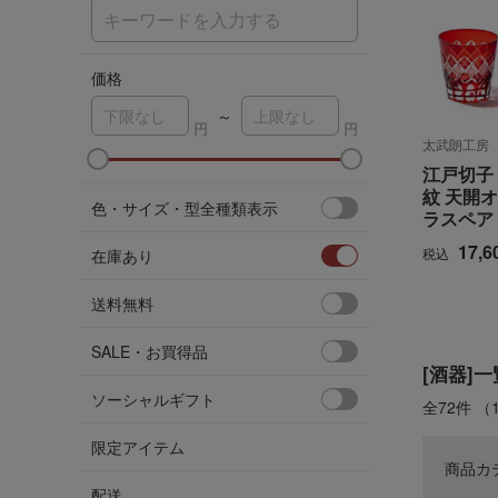
価格
～
太武朗工房
江戸切子
紋 天開
色・サイズ・型全種類表示
ラスペア
17,6
税込
在庫あり
送料無料
SALE・お買得品
[酒器]一
ソーシャルギフト
全72件
（
限定アイテム
商品カ
配送