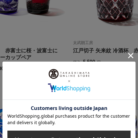
太武朗工房
 赤富士に桜・波富士に
江戸切子 矢来紋 冷酒杯 
ーカップペア
5,500
税込
円
00
円