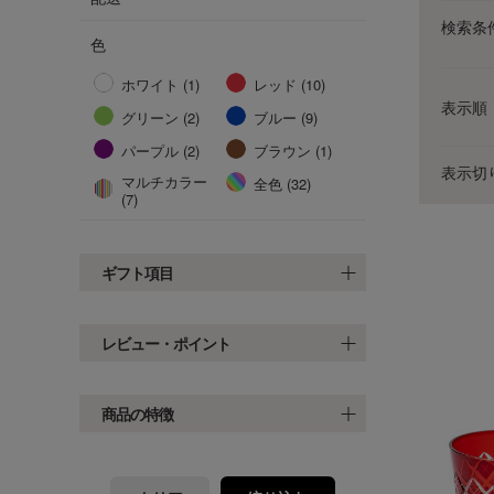
検索条
色
ホワイト (1)
レッド (10)
表示順
グリーン (2)
ブルー (9)
パープル (2)
ブラウン (1)
表示切
マルチカラー
全色 (32)
(7)
ギフト項目
レビュー・ポイント
商品の特徴