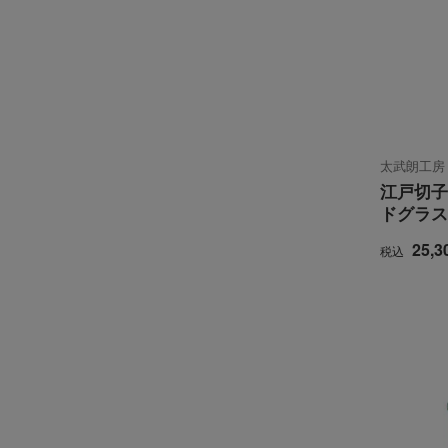
太武朗工房
江戸切子
ドグラス
25,3
税込