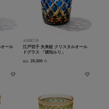
太武朗工房
ルオール
江戸切子 矢来紋 クリスタルオール
ドグラス 「琥珀ルリ」
25,300
税込
円