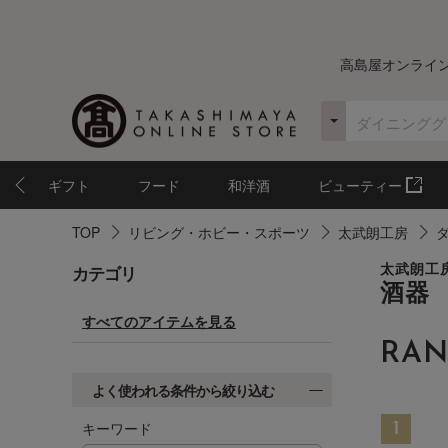
高島屋オンライ
ギフト
フード
和洋酒
ビューティー
TOP
リビング・ホビー・スポーツ
太武朗工房
カテゴリ
太武朗工
酒器
すべてのアイテムを見る
RAN
よく使われる条件から絞り込む
キーワード