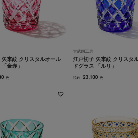
太武朗工房
 矢来紋 クリスタルオール
江戸切子 矢来紋 クリスタ
 「金赤」
ドグラス 「ルリ」
00
23,100
円
税込
円