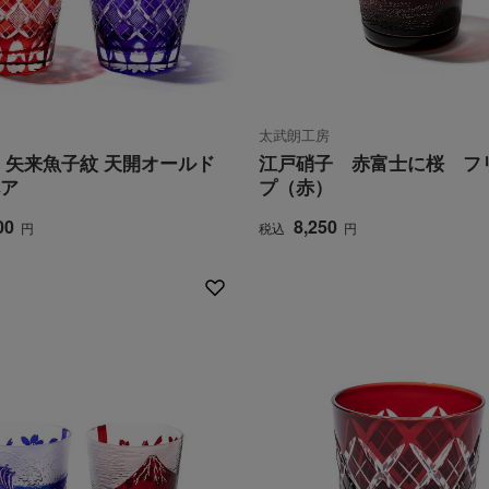
太武朗工房
 矢来魚子紋 天開オールド
江戸硝子 赤富士に桜 フ
ア
プ（赤）
00
8,250
円
税込
円