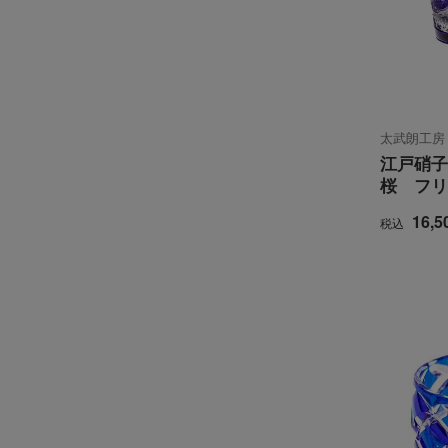
太武朗工房
江戸硝子
桜 フリ
16,5
税込