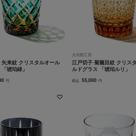
太武朗工房
 矢来紋 クリスタルオール
江戸切子 菊籠目紋 クリス
 「琥珀緑」
ルドグラス 「琥珀ルリ」
00
55,000
円
税込
円