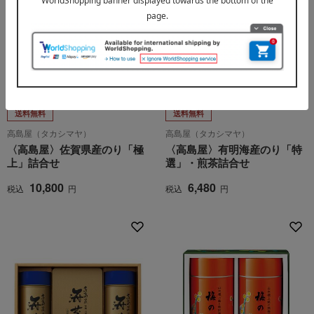
送料無料
送料無料
高島屋（タカシマヤ）
高島屋（タカシマヤ）
〈高島屋〉佐賀県産のり「極
〈高島屋〉有明海産のり「特
上」詰合せ
選」・煎茶詰合せ
10,800
6,480
税込
円
税込
円