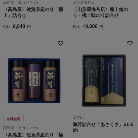
高島屋（タカシマヤ）
山形屋海苔店
〈高島屋〉佐賀県産のり「極
〈山形屋海苔店〉極上焼の
上」詰合せ
り・極上味のり詰合せ
8,640
10,800
税込
円
税込
円
山本山
送料無料
海苔詰合せ「あさくさ」SL-5
高島屋（タカシマヤ）
0N
〈高島屋〉佐賀県産のり「極