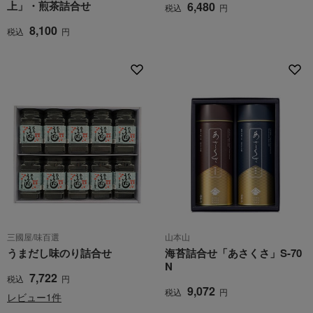
上」・煎茶詰合せ
6,480
税込
円
8,100
税込
円
三國屋/味百選
山本山
うまだし味のり詰合せ
海苔詰合せ「あさくさ」S-70
N
7,722
税込
円
9,072
税込
円
レビュー1件