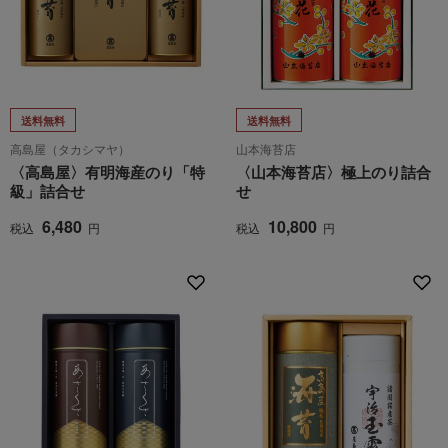
送料無料
送料無料
高島屋（タカシマヤ）
山本海苔店
〈高島屋〉有明海産のり「特
〈山本海苔店〉極上のり詰合
級」詰合せ
せ
6,480
10,800
税込
円
税込
円