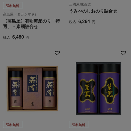
三國屋/味百選
送料無料
うみべのしおのり詰合せ
高島屋（タカシマヤ）
〈高島屋〉有明海産のり「特
6,264
税込
円
選」・素麺詰合せ
6,480
税込
円
送料無料
送料無料