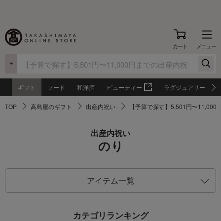
カート
メニュー
ギフト
フード
和洋酒
ビューティー
ラグジュアリー
TOP
高島屋のギフト
出産内祝い
【予算で探す】5,501円〜11,0
出産内祝い
のり
アイテム一覧
カテゴリランキング