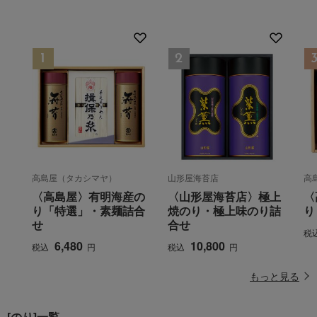
高島屋（タカシマヤ）
山形屋海苔店
高
〈高島屋〉有明海産の
〈山形屋海苔店〉極上
〈
り「特選」・素麺詰合
焼のり・極上味のり詰
り
せ
合せ
税
6,480
10,800
税込
円
税込
円
もっと見る
[のり]一覧