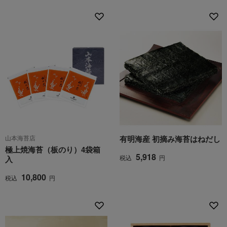
山本海苔店
有明海産 初摘み海苔はねだし
極上焼海苔（板のり）4袋箱
5,918
税込
円
入
10,800
税込
円