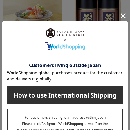
送料無料
送料無料
高島屋（タカシマヤ）
高島屋（タカシマヤ）
〈高島屋〉佐賀県産のり「極
〈高島屋〉佐賀県産のり「極
札」詰合せ
上」詰合せ
10,800
10,800
税込
円
税込
円