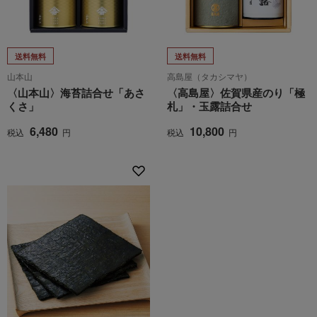
送料無料
送料無料
山本山
高島屋（タカシマヤ）
〈山本山〉海苔詰合せ「あさ
〈高島屋〉佐賀県産のり「極
くさ」
札」・玉露詰合せ
6,480
10,800
税込
円
税込
円