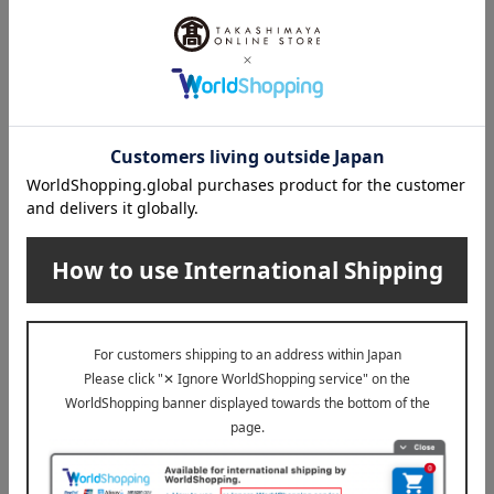
税込
円
送料込み
送料込み
三代目むら上
わらびの里
職人手焼浜名湖鰻蒲焼、鰻お
料亭のうなぎ個鍋4個入
こわ詰合せ
6,480
税込
円
10,800
税込
円