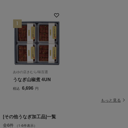
あゆの店きむら/味百選
うなぎ山椒煮 4UN
6,696
税込
円
もっと見る
[その他うなぎ加工品]一覧
全6件
（1-6件表示）