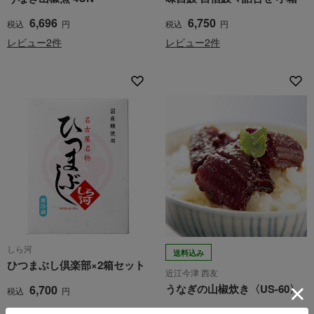
6,696
6,750
税込
円
税込
円
レビュー2件
レビュー2件
しら河
送料込み
ひつまぶし倶楽部×2箱セット
近江今津 西友
うなぎの山椒炊き〈US-60〉
6,700
税込
円
6,480