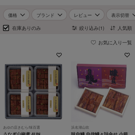
価格
ブランド
レビュー
表示切替
在庫ありのみ
絞り込み(1)
人気順
お気に入り一覧
あゆの店きむら/味百選
浜名湖山吹
うなぎ山椒煮 4UN
味自鰻 自信鰻々詰合せ 小箱