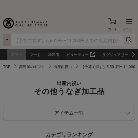
カート
メニュー
ギフト
フード
和洋酒
ビューティー
ラグジュアリー
TOP
高島屋のギフト
出産内祝い
【予算で探す】5,501円〜11,0
出産内祝い
その他うなぎ加工品
アイテム一覧
カテゴリランキング