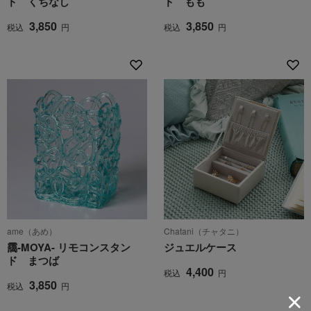
ド くちなし
ド もも
3,850
3,850
税込
円
税込
円
ame（あめ）
Chatani（チャタニ）
靄-MOYA- リモコンスタン
ジュエルケース
ド まつば
4,400
税込
円
3,850
税込
円