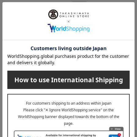
NEW
能作
Atelier Junko（アトリエ ジュンコ）
マルチプレート - シマエナガ
アラベスク キャンドルホルダ
ー
5,500
税込
円
4,400
税込
円
11,000
~ 税込
円
1