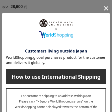
28,600
税込
円
1
3件 (1/1ページ）
出産内祝い トップへ
その他のカテゴリ
アイウエア
財布・小物
傘
その他の雑貨小物
ファッション雑貨