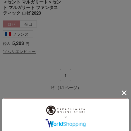
＜セント マルガリート＞セン
ト マルガリート ファンタス
ティック ロゼ 2023
ロゼ
辛口
フランス
5,203
税込
円
ソムリエレビュー
1
1件 (1/1ページ）
出産内祝い トップへ
その他のカテゴリ