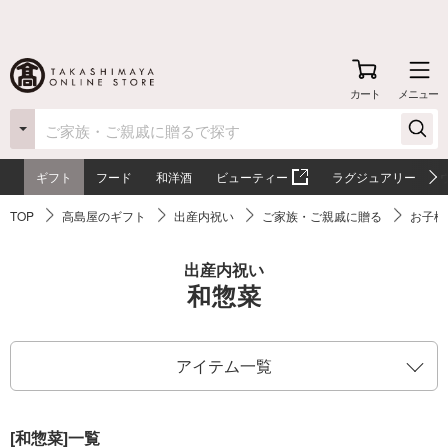
カート
メニュー
ギフト
フード
和洋酒
ビューティー
ラグジュアリー
TOP
高島屋のギフト
出産内祝い
ご家族・ご親戚に贈る
お子様
出産内祝い
和惣菜
アイテム一覧
[和惣菜]一覧