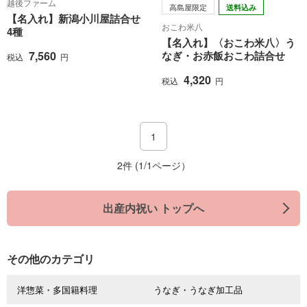
越後ファーム
高島屋限定
送料込み
【名入れ】新潟小川屋詰合せ
おこわ米八
4種
【名入れ】〈おこわ米八〉う
7,560
なぎ・お赤飯おこわ詰合せ
税込
円
4,320
税込
円
1
2件 (1/1ページ）
出産内祝い トップへ
その他のカテゴリ
洋惣菜・多国籍料理
うなぎ・うなぎ加工品