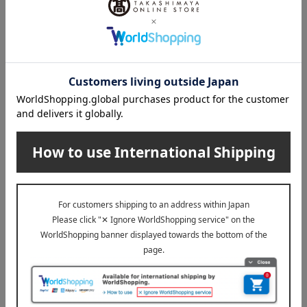
おさるのジョージ
【名入れ】ハッピースイーツ
セット
2,700
税込
円
1
7件 (1/1ページ）