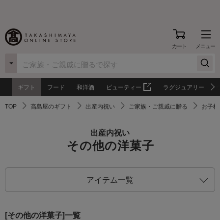
カート
メニュー
ギフト
フード
和洋酒
ビューティー
ラグジュアリー
TOP
高島屋のギフト
出産内祝い
ご家族・ご親戚に贈る
お子様
出産内祝い
その他の洋菓子
アイテム一覧
[その他の洋菓子]一覧