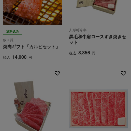
人形町今半
送料込み
黒毛和牛肩ロースすき焼きセ
叙々苑
ット
焼肉ギフト「カルビセット」
8,856
税込
円
14,000
税込
円