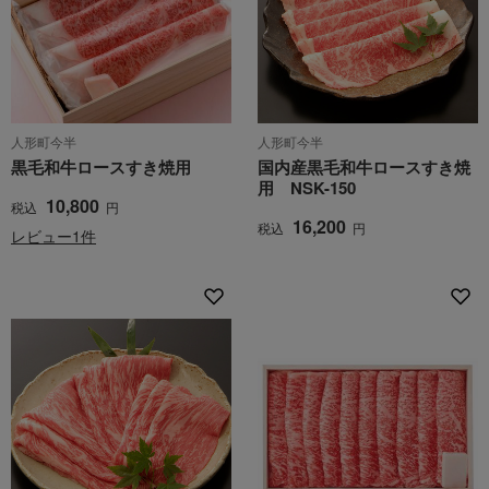
人形町今半
人形町今半
黒毛和牛ロースすき焼用
国内産黒毛和牛ロースすき焼
用 NSK-150
10,800
税込
円
16,200
税込
円
レビュー1件