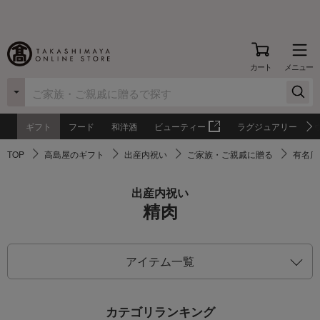
カート
メニュー
ギフト
フード
和洋酒
ビューティー
ラグジュアリー
TOP
高島屋のギフト
出産内祝い
ご家族・ご親戚に贈る
有名店
出産内祝い
精肉
アイテム一覧
カテゴリランキング