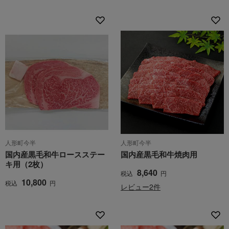
人形町今半
人形町今半
国内産黒毛和牛ロースステー
国内産黒毛和牛焼肉用
キ用（2枚）
8,640
税込
円
10,800
税込
円
レビュー2件