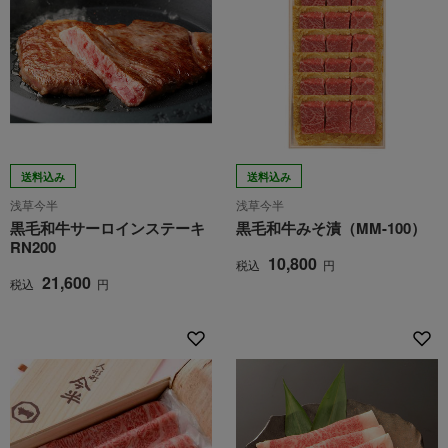
送料込み
送料込み
浅草今半
浅草今半
黒毛和牛サーロインステーキ
黒毛和牛みそ漬（MM-100）
RN200
10,800
税込
円
21,600
税込
円