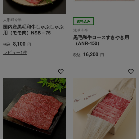
人形町今半
送料込み
国内産黒毛和牛しゃぶしゃぶ
浅草今半
用（モモ肉）NSB－75
黒毛和牛ロースすきやき用
（ANR-150）
8,100
税込
円
レビュー1件
16,200
税込
円