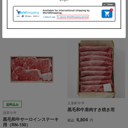
セット
27,000
税込
円
12,960
税込
円
レビュー2件
人形町今半
送料込み
黒毛和牛肩肉すき焼き用
浅草今半
黒毛和牛サーロインステーキ
6,804
税込
円
用（RN-150）