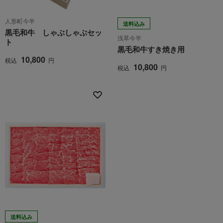
人形町今半
送料込み
黒毛和牛 しゃぶしゃぶセッ
浅草今半
ト
黒毛和牛すき焼き用
10,800
税込
円
10,800
税込
円
送料込み