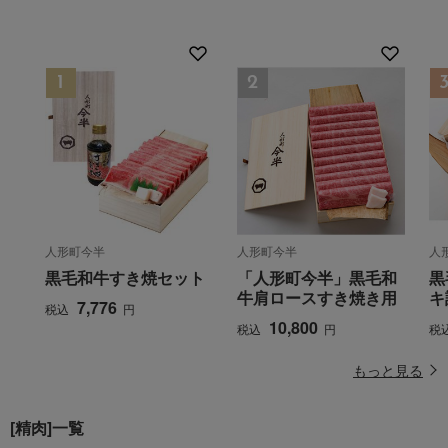
人形町今半
人形町今半
人
黒毛和牛すき焼セット
「人形町今半」黒毛和
黒
牛肩ロースすき焼き用
キ
7,776
税込
円
10,800
税込
円
税
もっと見る
[精肉]一覧