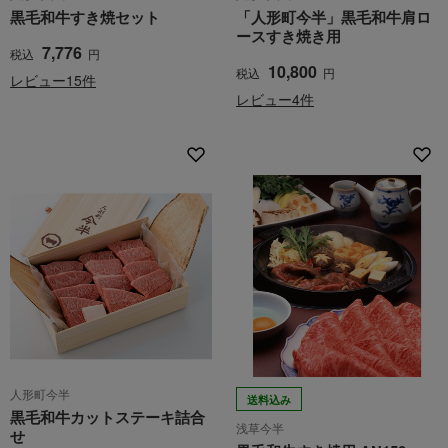
黒毛和牛すき焼セット
「人形町今半」黒毛和牛肩ロ
ースすき焼き用
7,776
税込
円
10,800
税込
円
レビュー15件
レビュー4件
人形町今半
送料込み
黒毛和牛カットステーキ詰合
浅草今半
せ