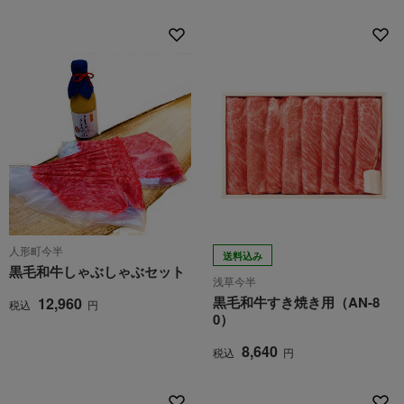
人形町今半
送料込み
黒毛和牛しゃぶしゃぶセット
浅草今半
黒毛和牛すき焼き用（AN-8
12,960
税込
円
0）
8,640
税込
円