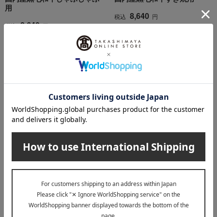
用
8,640
税込
円
8,640
税込
円
レビュー4件
レビュー1件
人形町今半
高島屋限定
国内産黒毛和牛すき焼用（ロ
人形町今半
ース肉）・すき焼割下詰合せ
黒毛和牛オリジナルステーキ
NSK-250