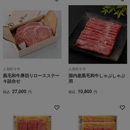
人形町今半
人形町今半
黒毛和牛厚切りロースステー
国内産黒毛和牛しゃぶしゃぶ
キ詰合せ
用
27,000
10,800
税込
円
税込
円