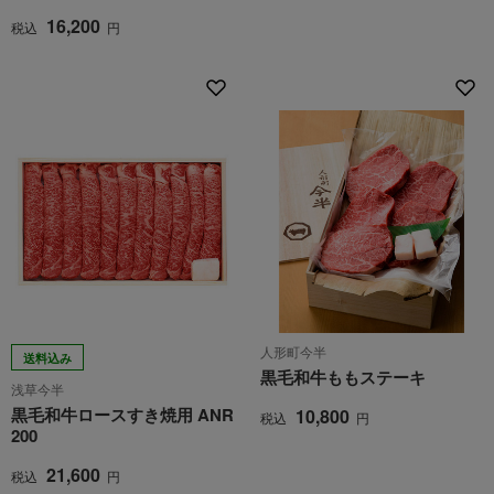
16,200
税込
円
人形町今半
送料込み
黒毛和牛ももステーキ
浅草今半
黒毛和牛ロースすき焼用 ANR
10,800
税込
円
200
21,600
税込
円