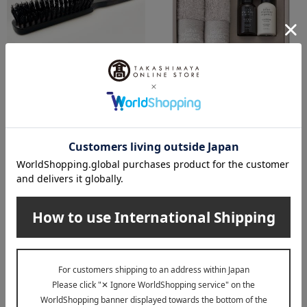
＜あれぐ＞ヘアブラシ （豚
送料無料
毛）
john masters organics（ジョンマス
ターオーガニック）
6,600
税込
円
〈ジョンマスターオーガニッ
ク〉ギフトセット
5,500
税込
円