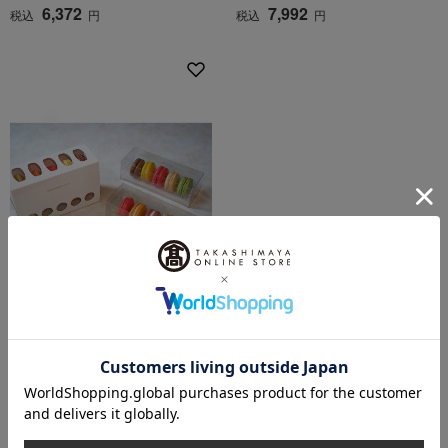
6,372
7,992
税込
円
税込
円
送料込み
ハイアット リージェンシー 東京
和まかろん＆マカロンセット
5,184
税込
円