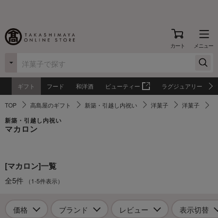
カート
メニュー
ギフト
フード
和洋酒
ビューティー
ラグジュアリー
TOP
高島屋のギフト
新築・引越し内祝い
洋菓子
洋菓子
新築・引越し内祝い
マカロン
[マカロン]一覧
全5件
（1-5件表示）
価格
ブランド
レビュー
表示切替