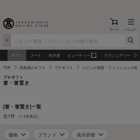
カート
メニュー
ギフト
フード
和洋酒
ビューティー
ラグジュアリー
TOP
高島屋のギフト
プチギフト
リビング雑貨・ファッション小物
プチギフト
箸・箸置き
[箸・箸置き]一覧
全1件
（1-1件表示）
価格
ブランド
表示切替