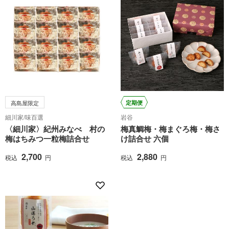
高島屋限定
定期便
細川家/味百選
岩谷
〈細川家〉紀州みなべ 村の
梅真鯛梅・梅まぐろ梅・梅さ
梅はちみつ一粒梅詰合せ
け詰合せ 六個
2,700
2,880
税込
円
税込
円