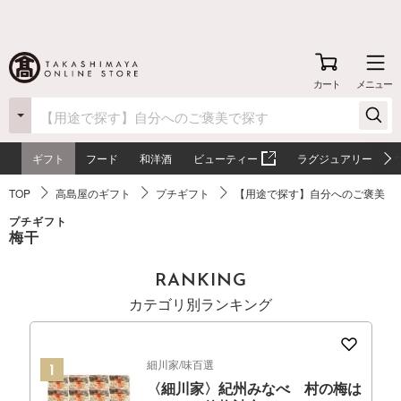
カート
メニュー
ギフト
フード
和洋酒
ビューティー
ラグジュアリー
TOP
高島屋のギフト
プチギフト
【用途で探す】自分へのご褒美
プチギフト
梅干
RANKING
カテゴリ別ランキング
細川家/味百選
〈細川家〉紀州みなべ 村の梅は