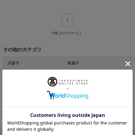
1
1件 (1/1ページ）
その他のカテゴリ
洋菓子
和菓子
和洋酒
水・ドリンク
フルーツ・野菜
パン・ジャム
惣菜・お弁当
昆布・豆腐・練り物・お吸物
のり・かつお削り・椎茸
タオル・バストイレタリーグッズ
ハウスキーピング
子供雑貨
ボディ・ヘアケア
レディース