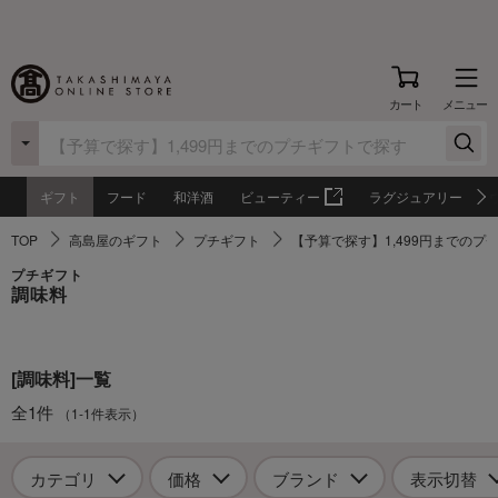
カート
メニュー
ギフト
フード
和洋酒
ビューティー
ラグジュアリー
TOP
高島屋のギフト
プチギフト
【予算で探す】1,499円までのプ
プチギフト
調味料
[調味料]一覧
全1件
（1-1件表示）
カテゴリ
価格
ブランド
表示切替