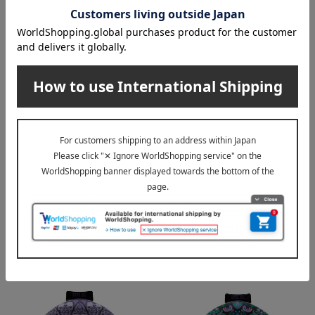
PAUL & JOE ACCESSOIRES（ポー
ANNA SUI（アナ スイ）
ルアンドジョー アクセソワ）
ネックリング（ローズ） S→
ネックリング（クリザンテー
M
ム） S→M
2,750
税込
円
2,750
税込
円