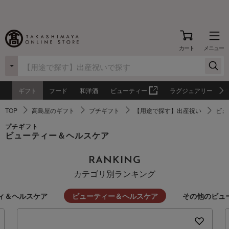
カート
メニュー
ギフト
フード
和洋酒
ビューティー
ラグジュアリー
TOP
高島屋のギフト
プチギフト
【用途で探す】出産祝い
ビュ
プチギフト
ビューティー＆ヘルスケア
RANKING
カテゴリ別ランキング
ィ＆ヘルスケア
ビューティー＆ヘルスケア
その他のビュ