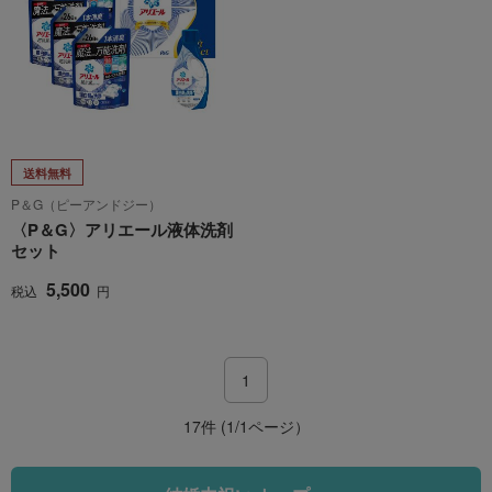
送料無料
P＆G（ピーアンドジー）
〈P＆G〉アリエール液体洗剤
セット
5,500
税込
円
1
17件 (1/1ページ）