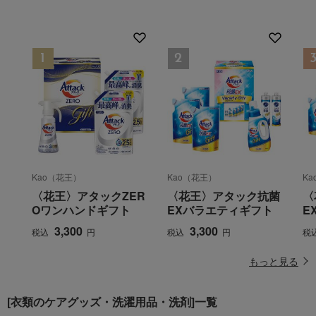
Kao（花王）
Kao（花王）
K
〈花王〉アタックZER
〈花王〉アタック抗菌
〈
Oワンハンドギフト
EXバラエティギフト
E
3,300
3,300
税込
円
税込
円
税
もっと見る
[衣類のケアグッズ・洗濯用品・洗剤]一覧