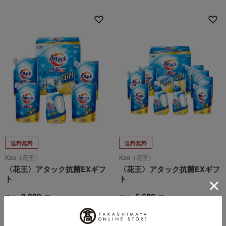
送料無料
送料無料
Kao（花王）
Kao（花王）
〈花王〉アタック抗菌EXギフ
〈花王〉アタック抗菌EXギフ
ト
ト
3,300
5,500
税込
円
税込
円