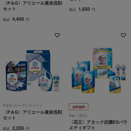
〈P＆G〉アリエール液体洗剤
セット
1,650
税込
円
4,400
税込
円
P＆G（ピーアンドジー）
送料無料
〈P＆G〉アリエール液体洗剤
Kao（花王）
セット
〈花王〉アタック抗菌EXバラ
エティギフト
2,200
税込
円