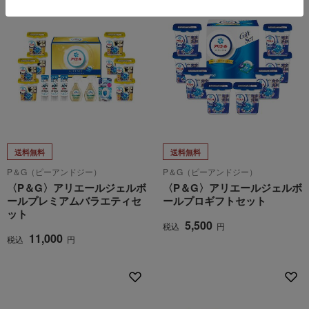
送料無料
送料無料
P＆G（ピーアンドジー）
P＆G（ピーアンドジー）
〈P＆G〉アリエールジェルボ
〈P＆G〉アリエールジェルボ
ールプレミアムバラエティセ
ールプロギフトセット
ット
5,500
税込
円
11,000
税込
円