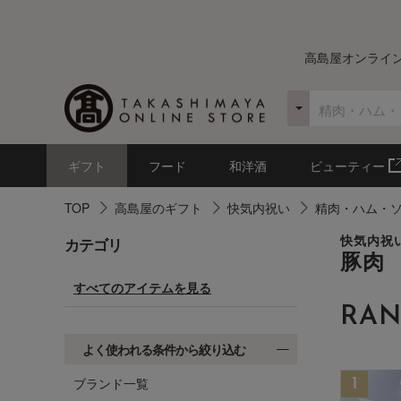
高島屋オンライ
ギフト
フード
和洋酒
ビューティー
TOP
高島屋のギフト
快気内祝い
精肉・ハム・
カテゴリ
快気内祝
豚肉
すべてのアイテムを見る
RAN
よく使われる条件から絞り込む
ブランド一覧