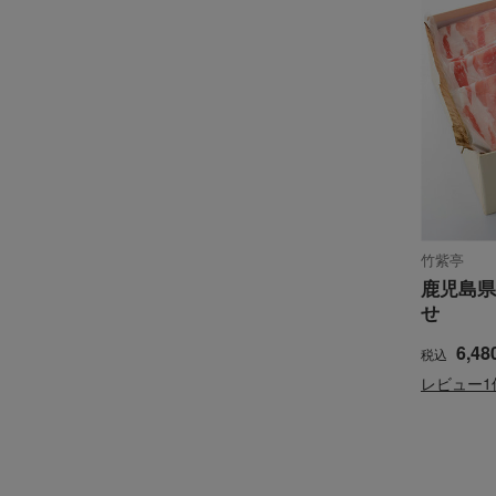
竹紫亭
鹿児島県
せ
6,48
税込
レビュー1