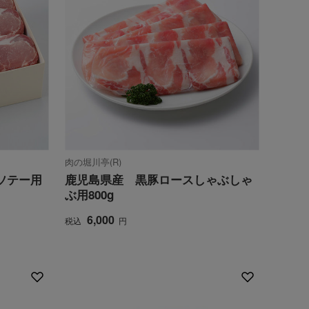
肉の堀川亭(R)
ソテー用
鹿児島県産 黒豚ロースしゃぶしゃ
ぶ用800g
6,000
税込
円