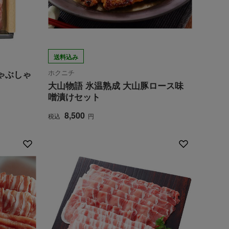
送料込み
ホクニチ
ゃぶしゃ
大山物語 氷温熟成 大山豚ロース味
噌漬けセット
8,500
税込
円