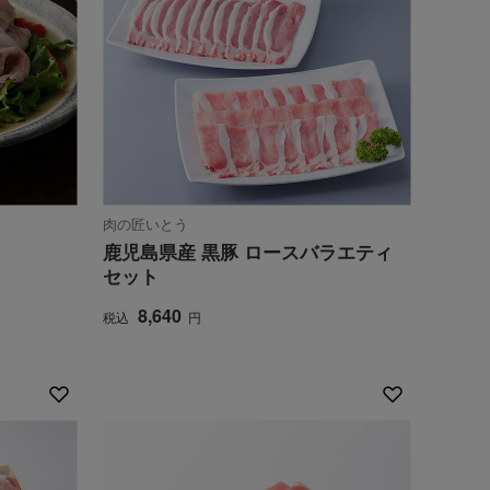
肉の匠いとう
鹿児島県産 黒豚 ロースバラエティ
セット
8,640
税込
円