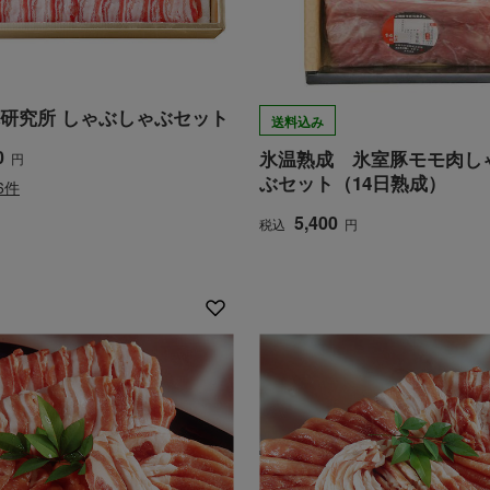
研究所 しゃぶしゃぶセット
送料込み
0
氷温熟成 氷室豚モモ肉し
円
ぶセット（14日熟成）
6件
5,400
税込
円