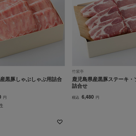
竹紫亭
産黒豚しゃぶしゃぶ用詰合
鹿児島県産黒豚ステーキ・
詰合せ
0
6,480
円
税込
円
件