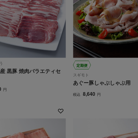
う
定期便
産 黒豚 焼肉バラエティセ
スギモト
あぐー豚しゃぶしゃぶ用
0
円
8,640
税込
円