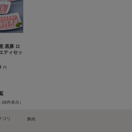
う
 黒豚 ロ
エティセッ
カ
サ
タ
ナ
ハ
マ
ヤ
ラ
0
円
覧
1-26件表示）
テゴリ
豚肉