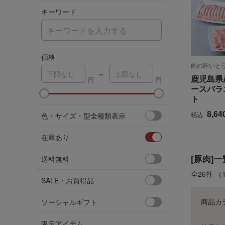
キーワード
価格
肉の匠いと
～
鹿児島県産
ースバラ
ト
ア
8,64
税込
色・サイズ・型全種類表示
在庫あり
[豚肉]一
送料無料
全26件
（
SALE・お買得品
商品カ
ソーシャルギフト
限定アイテム