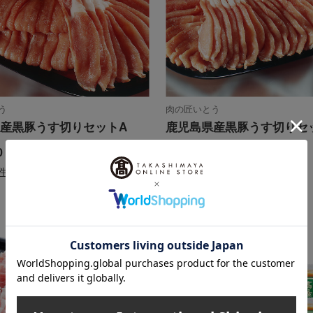
う
肉の匠いとう
産黒豚うす切りセットA
鹿児島県産黒豚うす切りセ
0
5,940
円
税込
円
件