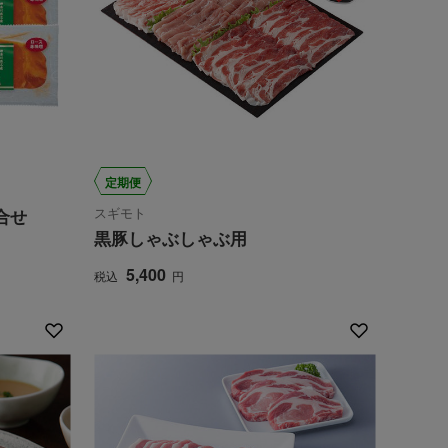
定期便
スギモト
合せ
黒豚しゃぶしゃぶ用
5,400
税込
円