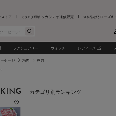
ンストア
タカシマヤ通信販売
ローズキ
カタログ通販
食料品宅配
ラグジュアリー
ウォッチ
レディース
ソーセージ
精肉
豚肉
い
KING
カテゴリ別ランキング