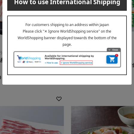
う
送料込み
産 黒豚 黒の匠 しゃぶしゃ
高座豚 ロース赤味噌漬詰
5,400
税込
円
0
円