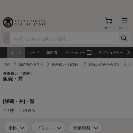
カート
メニュー
ギフト
フード
和洋酒
ビューティー
ラグジュアリー
TOP
高島屋のギフト
長寿祝い（賀寿）
お祝いの色から選ぶ
赤
長寿祝い（賀寿）
飯碗・丼
[飯碗・丼]一覧
全1件
（1-1件表示）
価格
ブランド
表示切替