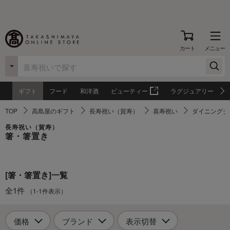
カート
メニュー
ギフト
フード
和洋酒
ビューティー
ラグジュアリー
TOP
高島屋のギフト
長寿祝い（賀寿）
喜寿祝い
ダイニンググ
長寿祝い（賀寿）
箸・箸置き
[箸・箸置き]一覧
全1件
（1-1件表示）
価格
ブランド
表示切替