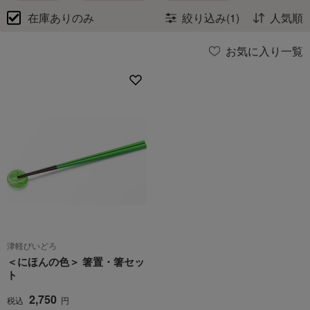
在庫ありのみ
絞り込み(1)
人気順
お気に入り一覧
津軽びいどろ
＜にほんの色＞ 箸置・箸セッ
ト
2,750
税込
円