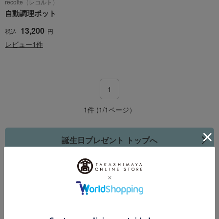
recolte（レコルト）
自動調理ポット
13,200
税込
円
レビュー1件
1
1件 (1/1ページ）
誕生日プレゼント トップへ
その他のカテゴリ
キッチン雑貨
調理器具
弁当箱・水筒
保存容器