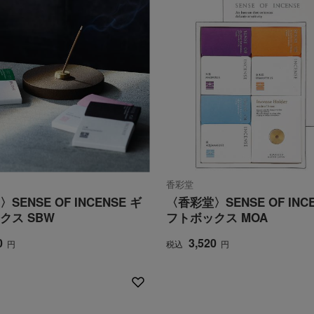
カ
サ
タ
ナ
ハ
マ
ヤ
ラ
香彩堂
SENSE OF INCENSE ギ
〈香彩堂〉SENSE OF INC
クス SBW
フトボックス MOA
0
3,520
円
税込
円