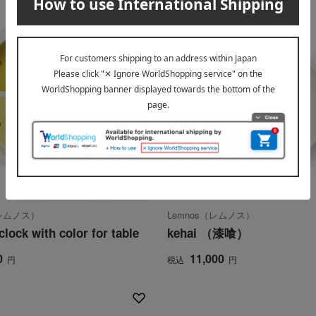
（レムノス）
Lemnos（レムノス）
clock with color for table
kehai （漆喰）
0
11,000
円
税込
円