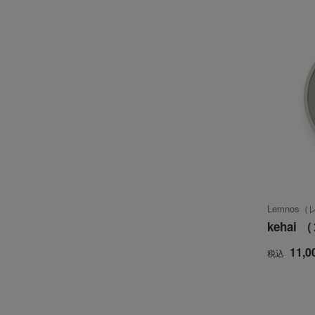
Lemnos
kehai
11,0
税込