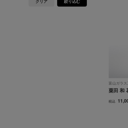
クリア
絞り込む
富山ガラス
粟田 和 
11,0
税込