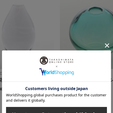
工房
富山ガラス工房
花入れ 大「紡-tsumugu-」
佐藤 望美 一輪挿し「碧の
玉」
00
円
5,500
税込
円