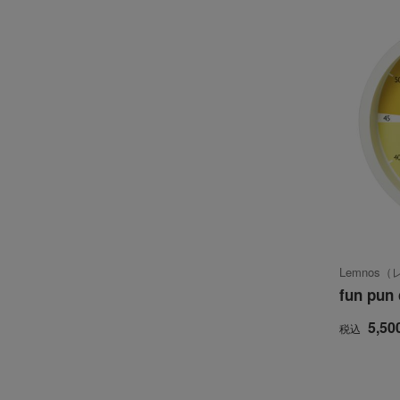
Lemnos
fun pun 
5,50
税込