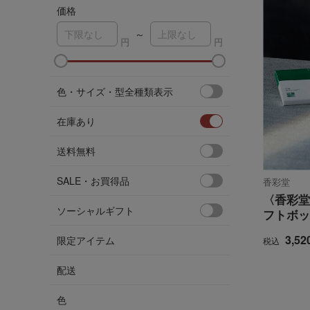
価格
～
ア
色・サイズ・型全種類表示
在庫あり
送料無料
SALE・お買得品
香彩堂
〈香彩堂〉
ソーシャルギフト
フトボッ
3,52
限定アイテム
税込
配送
色