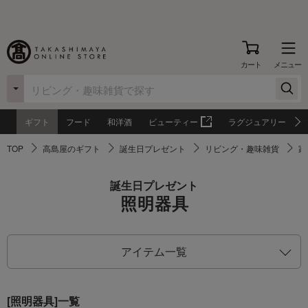
カート
メニュー
ギフト
フード
和洋酒
ビューティー
ラグジュアリー
TOP
高島屋のギフト
誕生日プレゼント
リビング・趣味雑貨
家
誕生日プレゼント
照明器具
アイテム一覧
[照明器具]一覧