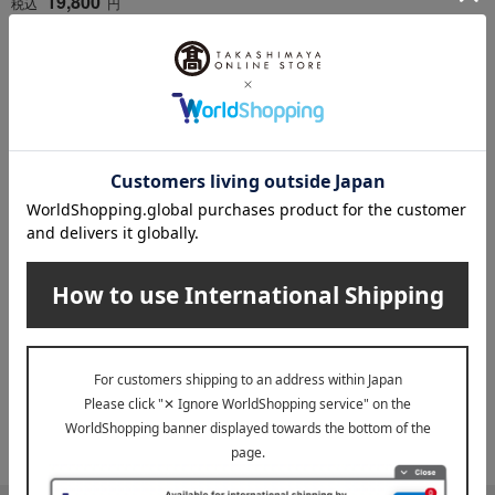
19,800
税込
円
1
3件 (1/1ページ）
誕生日プレゼント トップへ
その他のカテゴリ
AV器具
生活家電
※配送事業者に対して契約に基づき適正な運賃をお支払いし
ております。