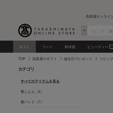
高島屋オンライ
ギフト
フード
和洋酒
ビューティー
TOP
高島屋のギフト
誕生日プレゼント
リビン
カテゴリ
すべてのアイテムを見る
敷ふとん（2）
敷パッド（7）