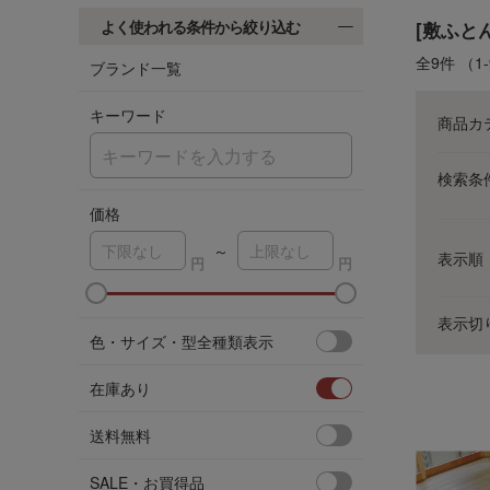
よく使われる条件から絞り込む
[敷ふと
全9件
（1
ブランド一覧
キーワード
商品カ
検索条
価格
～
表示順
ア
表示切
色・サイズ・型全種類表示
在庫あり
送料無料
SALE・お買得品