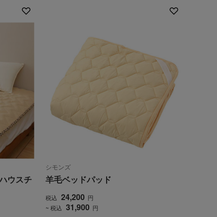
シモンズ
 ハウスチ
羊毛ベッドパッド
24,200
税込
円
31,900
~ 税込
円