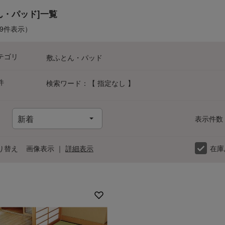
ん・パッド]一覧
-9件表示）
テゴリ
敷ふとん・パッド
件
検索ワード：【 指定なし 】
表示件数
カ
サ
タ
ナ
ハ
マ
ヤ
ラ
り替え
画像表示
｜
詳細表示
在庫