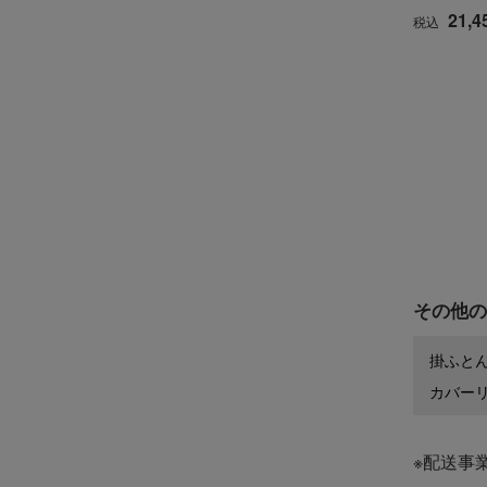
21,4
税込
その他の
掛ふと
カバー
※配送事