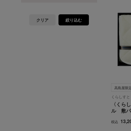
クリア
絞り込む
高島屋限
くらしすと
〈くらし
ル 敷パ
13,2
税込