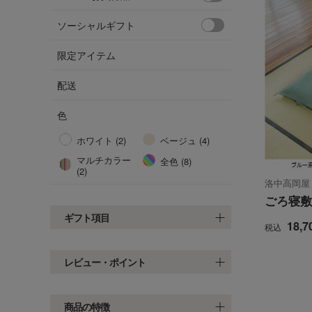
ソーシャルギフト
限定アイテム
配送
色
ホワイト (2)
ベージュ (4)
マルチカラー
全色 (8)
(2)
洛中高岡屋
ごろ寝敷
ギフト項目
18,7
税込
レビュー・ポイント
商品の特徴