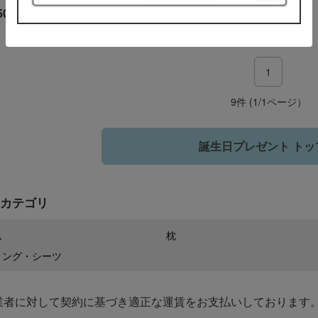
50
円
1
9件 (1/1ページ）
誕生日プレゼント トッ
カテゴリ
ん
枕
リング・シーツ
業者に対して契約に基づき適正な運賃をお支払いしております