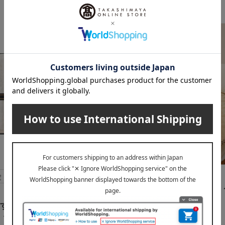
DAKS（ダックス）
定
送料無料
ふんわりパイルの敷パッド
ェック
すと〉近江ちぢみ 洗える
8,800
・ピローパッドセット
税込
円