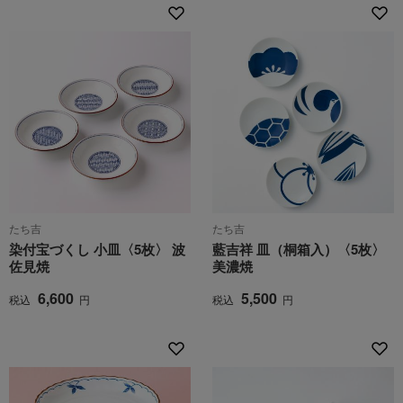
たち吉
たち吉
染付宝づくし 小皿〈5枚〉 波
藍吉祥 皿（桐箱入）〈5枚〉
佐見焼
美濃焼
6,600
5,500
税込
円
税込
円