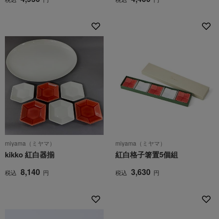
miyama（ミヤマ）
miyama（ミヤマ）
kikko 紅白器揃
紅白格子箸置5個組
8,140
3,630
税込
円
税込
円