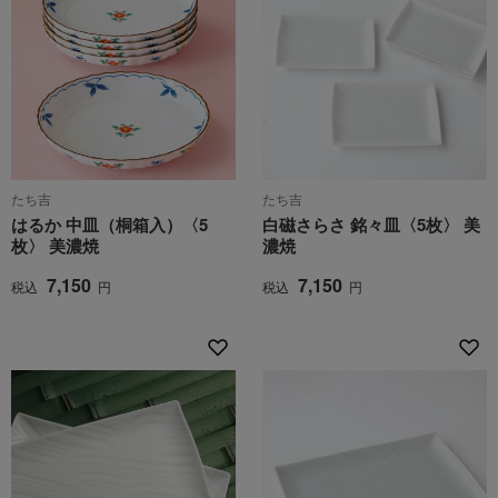
たち吉
たち吉
はるか 中皿（桐箱入）〈5
白磁さらさ 銘々皿〈5枚〉 美
枚〉 美濃焼
濃焼
7,150
7,150
税込
円
税込
円