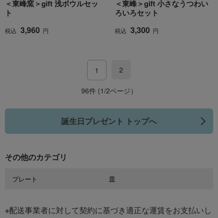
＜東峰窯＞gift 浅ボウルセッ
＜東峰＞gift 小さなうつわい
ト
ろいろセット
3,960
3,300
税込
円
税込
円
2
1
96件 (1/2ページ）
誕生日プレゼント トップへ
その他のカテゴリ
プレート
皿
※配送事業者に対して契約に基づき適正な運賃をお支払いし