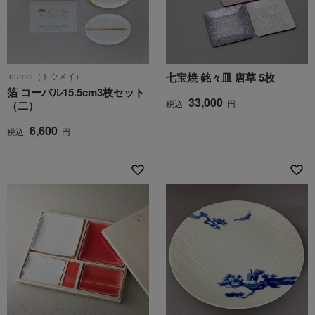
toumei（トウメイ）
七宝焼 銘々皿 唐草 5枚
箔 コーバル15.5cm3枚セット
33,000
税込
円
（二）
6,600
税込
円