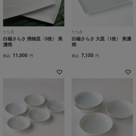
たち吉
たち吉
白磁さらさ 焼物皿〈5枚〉 美
白磁さらさ 大皿〈1枚〉 美濃
濃焼
焼
11,000
7,150
税込
円
税込
円