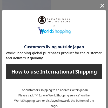
たち吉
LE CREUSET（ル・クルーゼ）
粉引彫文 中皿
レジェ・オーバル・ディッシ
ュ 23cm（2個入り） コース
11,000
タルブルー
税込
円
8,800
税込
円