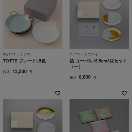
miyama（ミヤマ）
toumei（トウメイ）
TOTTE プレートL5色
箔 コーバル15.5cm3枚セット
（一）
13,200
税込
円
6,600
税込
円