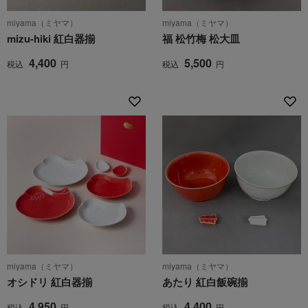
miyama（ミヤマ）
miyama（ミヤマ）
mizu-hiki 紅白器揃
福 松竹梅 松大皿
4,400
5,500
税込
円
税込
円
miyama（ミヤマ）
miyama（ミヤマ）
オシドリ 紅白器揃
あたり 紅白飯碗揃
4,950
4,400
税込
円
税込
円