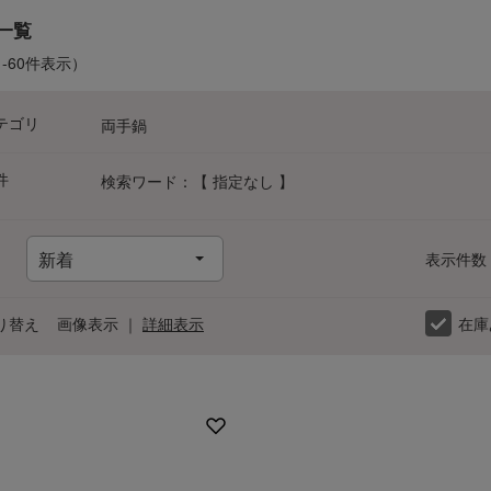
]一覧
1-60件表示）
テゴリ
両手鍋
件
検索ワード：【 指定なし 】
カ
サ
タ
ナ
ハ
マ
ヤ
ラ
表示件数
り替え
画像表示
｜
詳細表示
在庫