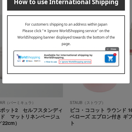
ULAR（バーミキュラ）
STAUB（ストウブ）
ポット2 セルフスタンディ
ピコ・ココット ラウンド 16
ド マットリネンベージュ
ベローズ エプロン付き ギ
／22cm）
ト