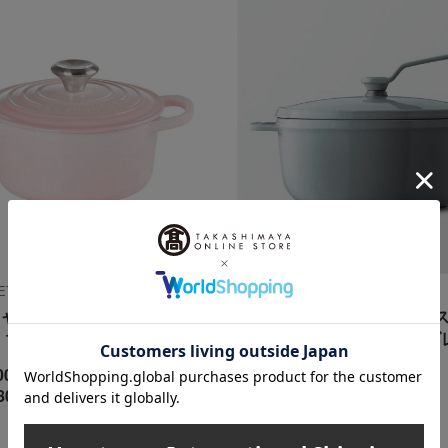
USET（ル・クルーゼ）
VERMICULAR（バーミキュラ）
ャー ココット･ロンド シェ
オーブンポット2 セルフ
16→24cm
ングリッド オイスターグレ
cm／22cm）
00
円
800
26,950
円
税込
円
33,660
~ 税込
円