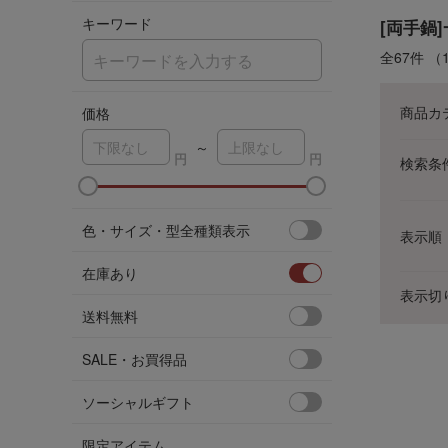
キーワード
[両手鍋
全67件
（
商品カ
価格
～
検索条
ア
色・サイズ・型全種類表示
表示順
在庫あり
表示切
送料無料
SALE・お買得品
ソーシャルギフト
限定アイテム