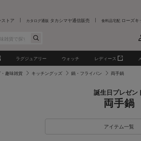
ンストア
タカシマヤ通信販売
ローズキ
カタログ通販
食料品宅配
ラグジュアリー
ウォッチ
レディース
グ・趣味雑貨
キッチングッズ
鍋・フライパン
両手鍋
誕生日プレゼン
両手鍋
アイテム一覧