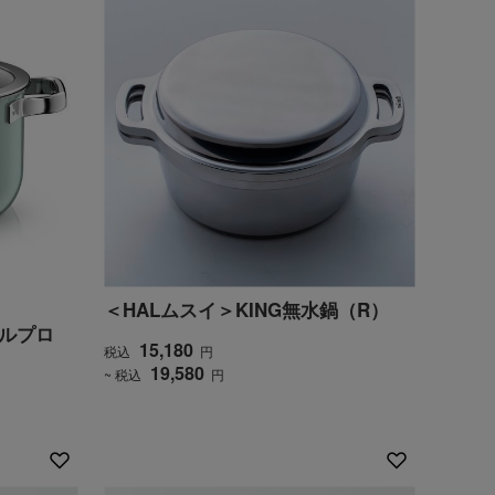
＜HALムスイ＞KING無水鍋（R）
ラルプロ
15,180
税込
円
19,580
~ 税込
円