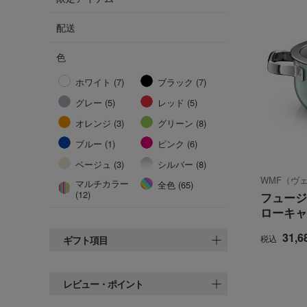
配送
色
ホワイト (7)
ブラック (7)
グレー (5)
レッド (5)
オレンジ (3)
グリーン (8)
ブルー (1)
ピンク (6)
ベージュ (3)
シルバー (8)
WMF（ヴ
マルチカラー
全色 (65)
(12)
フュージ
ローキャ
31,6
税込
ギフト項目
レビュー・ポイント