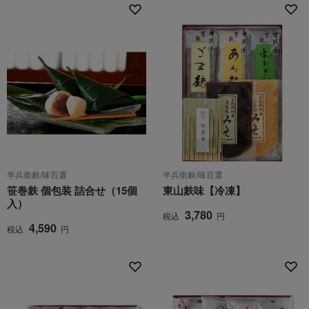
半兵衛麸/味百選
半兵衛麸/味百選
笹巻麸 個包装 詰合せ（15個
東山麸味【冷凍】
入）
3,780
税込
円
4,590
税込
円