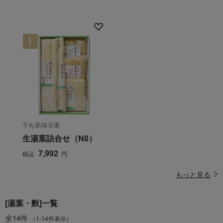
千丸屋/味百選
生湯葉詰合せ（N8）
7,992
税込
円
もっと見る
[湯葉・麩]一覧
全14件
（1-14件表示）