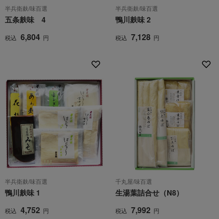
半兵衛麸/味百選
半兵衛麸/味百選
五条麸味 4
鴨川麸味 2
6,804
7,128
税込
円
税込
円
半兵衛麸/味百選
千丸屋/味百選
鴨川麸味 1
生湯葉詰合せ（N8）
4,752
7,992
税込
円
税込
円