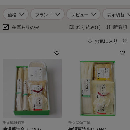
価格
ブランド
レビュー
表示切替
在庫ありのみ
絞り込み(1)
新着順
お気に入り一覧
千丸屋/味百選
千丸屋/味百選
生湯葉詰合せ（N6）
生湯葉詰合せ（N4）