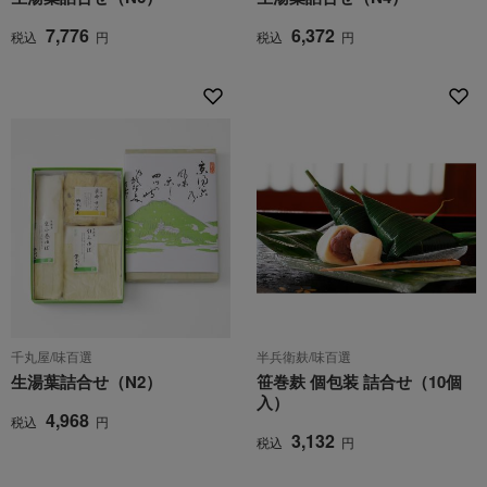
7,776
6,372
税込
円
税込
円
千丸屋/味百選
半兵衛麸/味百選
生湯葉詰合せ（N2）
笹巻麸 個包装 詰合せ（10個
入）
4,968
税込
円
3,132
税込
円