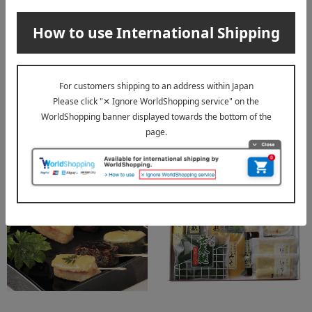
千丸屋/味百選
千丸屋/味百選
生湯葉詰合せ（N1）
生湯葉詰合せ（N9）
4,752
9,396
税込
円
税込
円
レビュー1件