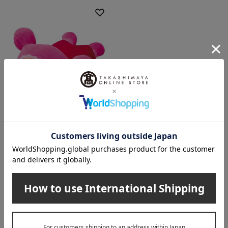
西川
抱き枕 あかちゃんまん
2,970
税込
円
1
5件 (1/1ページ）