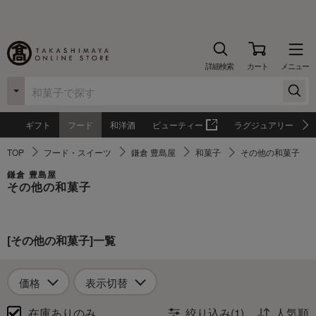
詳細検索
カート
メニュー
ギフト
フード
和洋酒
ビューティー
ラグジュアリー
TOP
フード・スイーツ
鎌倉 豊島屋
和菓子
その他の和菓子
鎌倉 豊島屋
その他の和菓子
[その他の和菓子]一覧
価格
表示切替
在庫ありのみ
絞り込み(1)
人気順